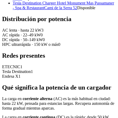
Tesla Destination Charger Hotel Monument Mas Passamaner
- Spa & Restaurant
Cami de la Serra 52
Disponible
Distribución por potencia
AC lenta
·
hasta 22 kW
3
AC rápida
·
22–49 kW
0
DC rápida
·
50–149 kW
0
HPC ultrarrápida
·
150 kW o más
0
Redes presentes
ETECNIC
1
Tesla Destination
1
Endesa X
1
Qué significa la potencia de un cargador
La carga en
corriente alterna
(AC) es la más habitual en ciudad:
hasta 22 kW, pensada para estancias largas. Recupera autonomía de
forma gradual mientras aparcas.
La carga en
corriente continua
(DC) es la rápida: desde 50 kW.