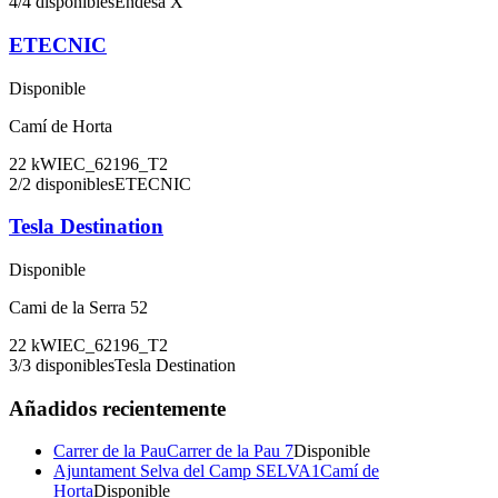
4
/
4
disponibles
Endesa X
ETECNIC
Disponible
Camí de Horta
22
kW
IEC_62196_T2
2
/
2
disponibles
ETECNIC
Tesla Destination
Disponible
Cami de la Serra 52
22
kW
IEC_62196_T2
3
/
3
disponibles
Tesla Destination
Añadidos recientemente
Carrer de la Pau
Carrer de la Pau 7
Disponible
Ajuntament Selva del Camp SELVA1
Camí de
Horta
Disponible