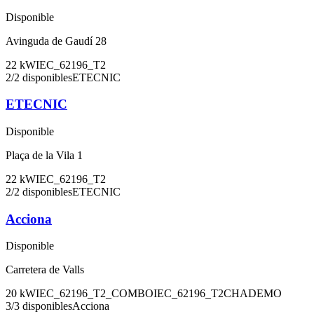
Disponible
Avinguda de Gaudí 28
22
kW
IEC_62196_T2
2
/
2
disponibles
ETECNIC
ETECNIC
Disponible
Plaça de la Vila 1
22
kW
IEC_62196_T2
2
/
2
disponibles
ETECNIC
Acciona
Disponible
Carretera de Valls
20
kW
IEC_62196_T2_COMBO
IEC_62196_T2
CHADEMO
3
/
3
disponibles
Acciona