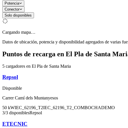
Potencia
Conector
Solo disponibles
Cargando mapa…
Datos de ubicación, potencia y disponibilidad agregados de varias fue
Puntos de recarga en
El Pla de Santa Mari
5 cargadores en El Pla de Santa Maria
Repsol
Disponible
Carrer Camí dels Muntanyesos
50
kW
IEC_62196_T2
IEC_62196_T2_COMBO
CHADEMO
3
/
3
disponibles
Repsol
ETECNIC