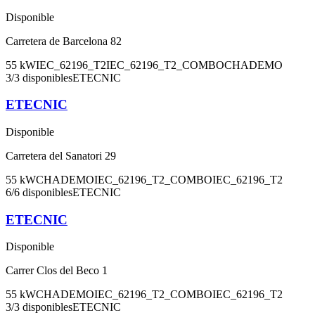
Disponible
Carretera de Barcelona 82
55
kW
IEC_62196_T2
IEC_62196_T2_COMBO
CHADEMO
3
/
3
disponibles
ETECNIC
ETECNIC
Disponible
Carretera del Sanatori 29
55
kW
CHADEMO
IEC_62196_T2_COMBO
IEC_62196_T2
6
/
6
disponibles
ETECNIC
ETECNIC
Disponible
Carrer Clos del Beco 1
55
kW
CHADEMO
IEC_62196_T2_COMBO
IEC_62196_T2
3
/
3
disponibles
ETECNIC