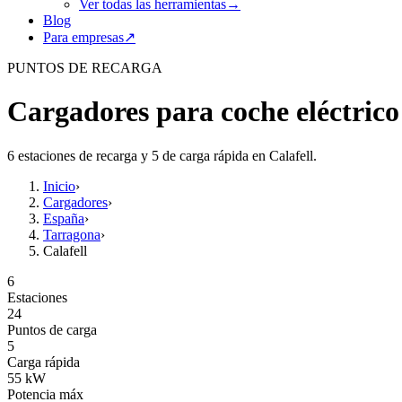
Ver todas las herramientas
→
Blog
Para empresas
↗
PUNTOS DE RECARGA
Cargadores para coche eléctrico
6 estaciones de recarga y 5 de carga rápida en Calafell.
Inicio
›
Cargadores
›
España
›
Tarragona
›
Calafell
6
Estaciones
24
Puntos de carga
5
Carga rápida
55
kW
Potencia máx