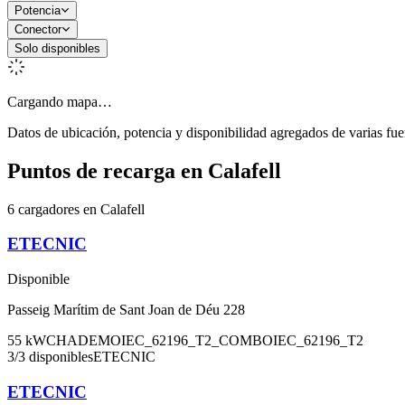
Potencia
Conector
Solo disponibles
Cargando mapa…
Datos de ubicación, potencia y disponibilidad agregados de varias fue
Puntos de recarga en
Calafell
6 cargadores en Calafell
ETECNIC
Disponible
Passeig Marítim de Sant Joan de Déu 228
55
kW
CHADEMO
IEC_62196_T2_COMBO
IEC_62196_T2
3
/
3
disponibles
ETECNIC
ETECNIC