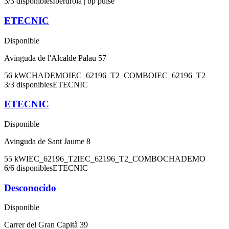
3
/
3
disponibles
Iberdrola | bp pulse
ETECNIC
Disponible
Avinguda de l'Alcalde Palau 57
56
kW
CHADEMO
IEC_62196_T2_COMBO
IEC_62196_T2
3
/
3
disponibles
ETECNIC
ETECNIC
Disponible
Avinguda de Sant Jaume 8
55
kW
IEC_62196_T2
IEC_62196_T2_COMBO
CHADEMO
6
/
6
disponibles
ETECNIC
Desconocido
Disponible
Carrer del Gran Capità 39