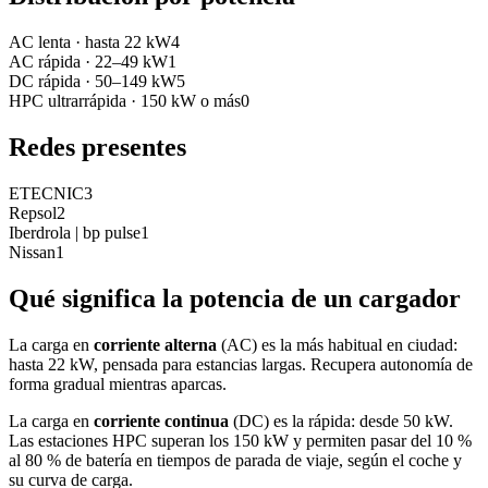
AC lenta
·
hasta 22 kW
4
AC rápida
·
22–49 kW
1
DC rápida
·
50–149 kW
5
HPC ultrarrápida
·
150 kW o más
0
Redes presentes
ETECNIC
3
Repsol
2
Iberdrola | bp pulse
1
Nissan
1
Qué significa la potencia de un cargador
La carga en
corriente alterna
(AC) es la más habitual en ciudad:
hasta 22 kW, pensada para estancias largas. Recupera autonomía de
forma gradual mientras aparcas.
La carga en
corriente continua
(DC) es la rápida: desde 50 kW.
Las estaciones HPC superan los 150 kW y permiten pasar del 10 %
al 80 % de batería en tiempos de parada de viaje, según el coche y
su curva de carga.