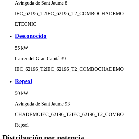
Avinguda de Sant Jaume 8
IEC_62196_T2
IEC_62196_T2_COMBO
CHADEMO
ETECNIC
Desconocido
55
kW
Carrer del Gran Capità 39
IEC_62196_T2
IEC_62196_T2_COMBO
CHADEMO
Repsol
50
kW
Avinguda de Sant Jaume 93
CHADEMO
IEC_62196_T2
IEC_62196_T2_COMBO
Repsol
Distribución por potencia