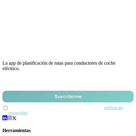
La app de planificación de rutas para conductores de coche
eléctrico.
Email
Suscribirme
Acepto recibir comunicaciones de QuantumDrive y la
política de
privacidad
.
Herramientas