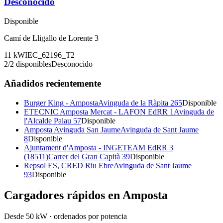
Desconocido
Disponible
Camí de Lligallo de Lorente 3
11
kW
IEC_62196_T2
2
/
2
disponibles
Desconocido
Añadidos recientemente
Burger King - Amposta
Avinguda de la Ràpita 265
Disponible
ETECNIC Amposta Mercat - LAFON EdRR 1
Avinguda de
l'Alcalde Palau 57
Disponible
Amposta Avinguda San Jaume
Avinguda de Sant Jaume
8
Disponible
Ajuntament d'Amposta - INGETEAM EdRR 3
(18511)
Carrer del Gran Capità 39
Disponible
Repsol ES, CRED Riu Ebre
Avinguda de Sant Jaume
93
Disponible
Cargadores rápidos en
Amposta
Desde 50 kW · ordenados por potencia