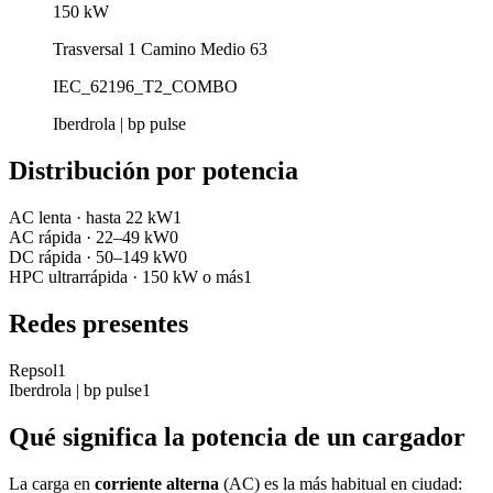
150
kW
Trasversal 1 Camino Medio 63
IEC_62196_T2_COMBO
Iberdrola | bp pulse
Distribución por potencia
AC lenta
·
hasta 22 kW
1
AC rápida
·
22–49 kW
0
DC rápida
·
50–149 kW
0
HPC ultrarrápida
·
150 kW o más
1
Redes presentes
Repsol
1
Iberdrola | bp pulse
1
Qué significa la potencia de un cargador
La carga en
corriente alterna
(AC) es la más habitual en ciudad: