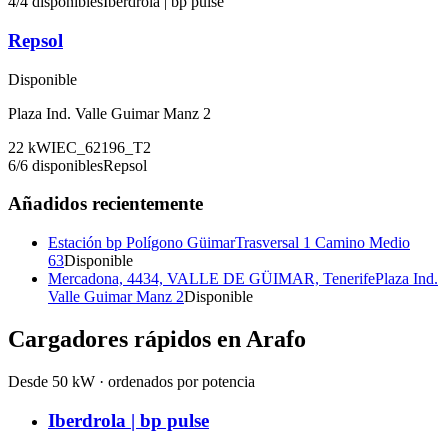
4
/
4
disponibles
Iberdrola | bp pulse
Repsol
Disponible
Plaza Ind. Valle Guimar Manz 2
22
kW
IEC_62196_T2
6
/
6
disponibles
Repsol
Añadidos recientemente
Estación bp Polígono Güimar
Trasversal 1 Camino Medio
63
Disponible
Mercadona, 4434, VALLE DE GÜIMAR, Tenerife
Plaza Ind.
Valle Guimar Manz 2
Disponible
Cargadores rápidos en
Arafo
Desde 50 kW · ordenados por potencia
Iberdrola | bp pulse