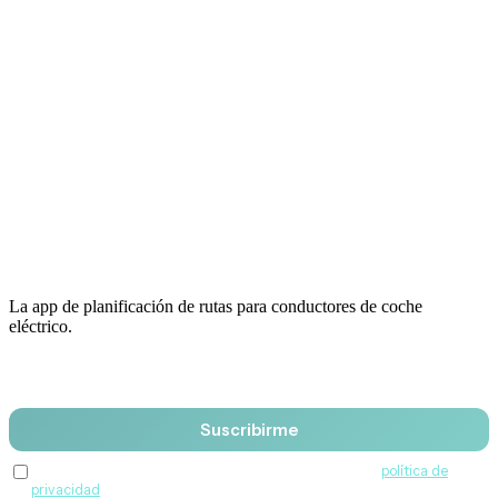
La app de planificación de rutas para conductores de coche
eléctrico.
Email
Suscribirme
Acepto recibir comunicaciones de QuantumDrive y la
política de
privacidad
.