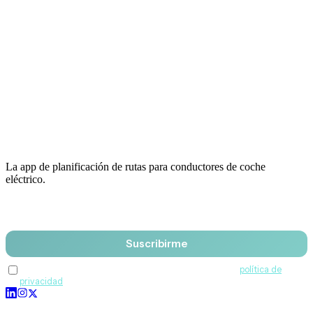
La app de planificación de rutas para conductores de coche
eléctrico.
Email
Suscribirme
Acepto recibir comunicaciones de QuantumDrive y la
política de
privacidad
.