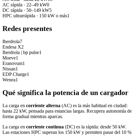
AC rápida
·
22–49 kW
0
DC rápida
·
50–149 kW
5
HPC ultrarrápida
·
150 kW o más
1
Redes presentes
Iberdrola
7
Endesa X
2
Iberdrola | bp pulse
1
Moeve
1
Eranovum
1
Nissan
1
EDP Charge
1
Wenea
1
Qué significa la potencia de un cargador
La carga en
corriente alterna
(AC) es la más habitual en ciudad:
hasta 22 kW, pensada para estancias largas. Recupera autonomía de
forma gradual mientras aparcas.
La carga en
corriente continua
(DC) es la rápida: desde 50 kW.
Las estaciones HPC superan los 150 kW y permiten pasar del 10 %