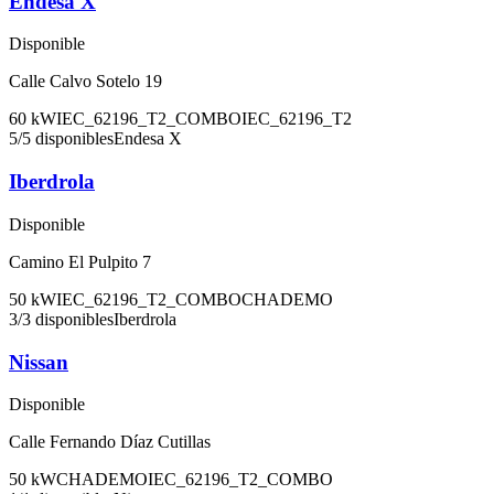
Endesa X
Disponible
Calle Calvo Sotelo 19
60
kW
IEC_62196_T2_COMBO
IEC_62196_T2
5
/
5
disponibles
Endesa X
Iberdrola
Disponible
Camino El Pulpito 7
50
kW
IEC_62196_T2_COMBO
CHADEMO
3
/
3
disponibles
Iberdrola
Nissan
Disponible
Calle Fernando Díaz Cutillas
50
kW
CHADEMO
IEC_62196_T2_COMBO