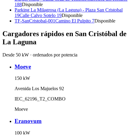
188
Disponible
Parking La Milagrosa (La Laguna) - Plaza San Cristobal
19
Calle Calvo Sotelo 19
Disponible
TF-SanCristobal-001
Camino El Pulpito 7
Disponible
Cargadores rápidos en
San Cristóbal de
La Laguna
Desde 50 kW · ordenados por potencia
Moeve
150
kW
Avenida Los Majuelos 92
IEC_62196_T2_COMBO
Moeve
Eranovum
100
kW