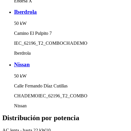
Endesa X
Iberdrola
50
kW
Camino El Pulpito 7
IEC_62196_T2_COMBO
CHADEMO
Iberdrola
Nissan
50
kW
Calle Fernando Díaz Cutillas
CHADEMO
IEC_62196_T2_COMBO
Nissan
Distribución por potencia
AC lenta
·
hasta 22 kW
10