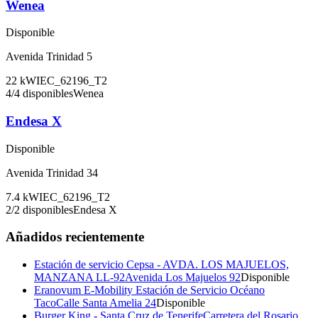
Wenea
Disponible
Avenida Trinidad 5
22
kW
IEC_62196_T2
4
/
4
disponibles
Wenea
Endesa X
Disponible
Avenida Trinidad 34
7.4
kW
IEC_62196_T2
2
/
2
disponibles
Endesa X
Añadidos recientemente
Estación de servicio Cepsa - AVDA. LOS MAJUELOS,
MANZANA LL-92
Avenida Los Majuelos 92
Disponible
Eranovum E-Mobility Estación de Servicio Océano
Taco
Calle Santa Amelia 24
Disponible
Burger King - Santa Cruz de Tenerife
Carretera del Rosario