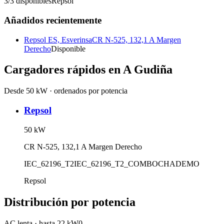
3
/
3
disponibles
Repsol
Añadidos recientemente
Repsol ES, Esverinsa
CR N-525, 132,1 A Margen
Derecho
Disponible
Cargadores rápidos en
A Gudiña
Desde 50 kW · ordenados por potencia
Repsol
50
kW
CR N-525, 132,1 A Margen Derecho
IEC_62196_T2
IEC_62196_T2_COMBO
CHADEMO
Repsol
Distribución por potencia
AC lenta
·
hasta 22 kW
0