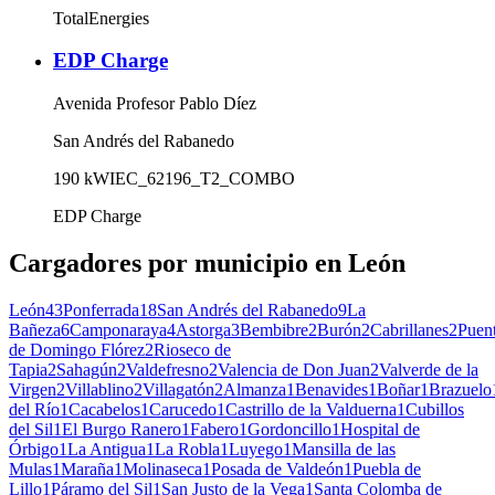
TotalEnergies
EDP Charge
Avenida Profesor Pablo Díez
San Andrés del Rabanedo
190
kW
IEC_62196_T2_COMBO
EDP Charge
Cargadores por municipio en León
León
43
Ponferrada
18
San Andrés del Rabanedo
9
La
Bañeza
6
Camponaraya
4
Astorga
3
Bembibre
2
Burón
2
Cabrillanes
2
Puen
de Domingo Flórez
2
Rioseco de
Tapia
2
Sahagún
2
Valdefresno
2
Valencia de Don Juan
2
Valverde de la
Virgen
2
Villablino
2
Villagatón
2
Almanza
1
Benavides
1
Boñar
1
Brazuelo
del Río
1
Cacabelos
1
Carucedo
1
Castrillo de la Valduerna
1
Cubillos
del Sil
1
El Burgo Ranero
1
Fabero
1
Gordoncillo
1
Hospital de
Órbigo
1
La Antigua
1
La Robla
1
Luyego
1
Mansilla de las
Mulas
1
Maraña
1
Molinaseca
1
Posada de Valdeón
1
Puebla de
Lillo
1
Páramo del Sil
1
San Justo de la Vega
1
Santa Colomba de