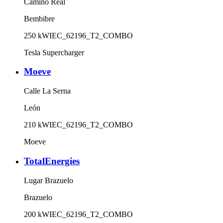
Camino Real
Bembibre
250
kW
IEC_62196_T2_COMBO
Tesla Supercharger
Moeve
Calle La Serna
León
210
kW
IEC_62196_T2_COMBO
Moeve
TotalEnergies
Lugar Brazuelo
Brazuelo
200
kW
IEC_62196_T2_COMBO