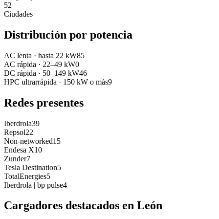
52
Ciudades
Distribución por potencia
AC lenta
·
hasta 22 kW
85
AC rápida
·
22–49 kW
0
DC rápida
·
50–149 kW
46
HPC ultrarrápida
·
150 kW o más
9
Redes presentes
Iberdrola
39
Repsol
22
Non-networked
15
Endesa X
10
Zunder
7
Tesla Destination
5
TotalEnergies
5
Iberdrola | bp pulse
4
Cargadores destacados en
León