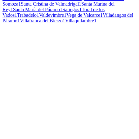
Somoza
1
Santa Cristina de Valmadrigal
1
Santa Marina del
Rey
1
Santa María del Páramo
1
Sariegos
1
Toral de los
Vados
1
Trabadelo
1
Valdevimbre
1
Vega de Valcarce
1
Villadangos del
Páramo
1
Villafranca del Bierzo
1
Villaquilambre
1