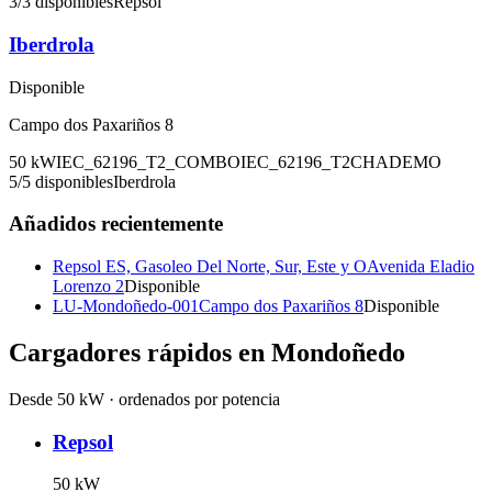
3
/
3
disponibles
Repsol
Iberdrola
Disponible
Campo dos Paxariños 8
50
kW
IEC_62196_T2_COMBO
IEC_62196_T2
CHADEMO
5
/
5
disponibles
Iberdrola
Añadidos recientemente
Repsol ES, Gasoleo Del Norte, Sur, Este y O
Avenida Eladio
Lorenzo 2
Disponible
LU-Mondoñedo-001
Campo dos Paxariños 8
Disponible
Cargadores rápidos en
Mondoñedo
Desde 50 kW · ordenados por potencia
Repsol
50
kW