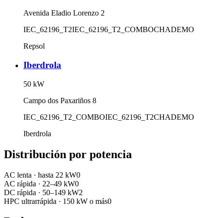
Avenida Eladio Lorenzo 2
IEC_62196_T2
IEC_62196_T2_COMBO
CHADEMO
Repsol
Iberdrola
50
kW
Campo dos Paxariños 8
IEC_62196_T2_COMBO
IEC_62196_T2
CHADEMO
Iberdrola
Distribución por potencia
AC lenta
·
hasta 22 kW
0
AC rápida
·
22–49 kW
0
DC rápida
·
50–149 kW
2
HPC ultrarrápida
·
150 kW o más
0