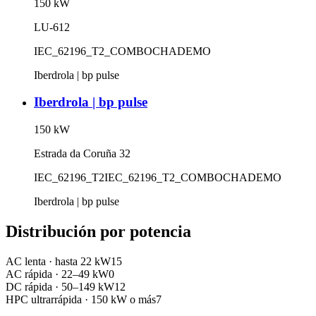
150
kW
LU-612
IEC_62196_T2_COMBO
CHADEMO
Iberdrola | bp pulse
Iberdrola | bp pulse
150
kW
Estrada da Coruña 32
IEC_62196_T2
IEC_62196_T2_COMBO
CHADEMO
Iberdrola | bp pulse
Distribución por potencia
AC lenta
·
hasta 22 kW
15
AC rápida
·
22–49 kW
0
DC rápida
·
50–149 kW
12
HPC ultrarrápida
·
150 kW o más
7