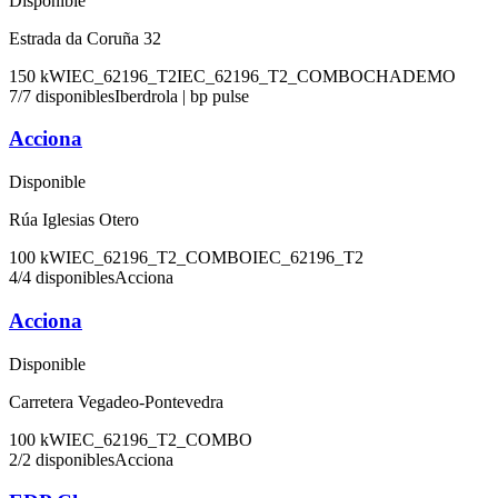
Disponible
Estrada da Coruña 32
150
kW
IEC_62196_T2
IEC_62196_T2_COMBO
CHADEMO
7
/
7
disponibles
Iberdrola | bp pulse
Acciona
Disponible
Rúa Iglesias Otero
100
kW
IEC_62196_T2_COMBO
IEC_62196_T2
4
/
4
disponibles
Acciona
Acciona
Disponible
Carretera Vegadeo-Pontevedra
100
kW
IEC_62196_T2_COMBO
2
/
2
disponibles
Acciona