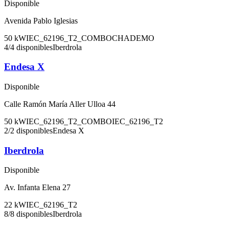
Disponible
Avenida Pablo Iglesias
50
kW
IEC_62196_T2_COMBO
CHADEMO
4
/
4
disponibles
Iberdrola
Endesa X
Disponible
Calle Ramón María Aller Ulloa 44
50
kW
IEC_62196_T2_COMBO
IEC_62196_T2
2
/
2
disponibles
Endesa X
Iberdrola
Disponible
Av. Infanta Elena 27
22
kW
IEC_62196_T2
8
/
8
disponibles
Iberdrola