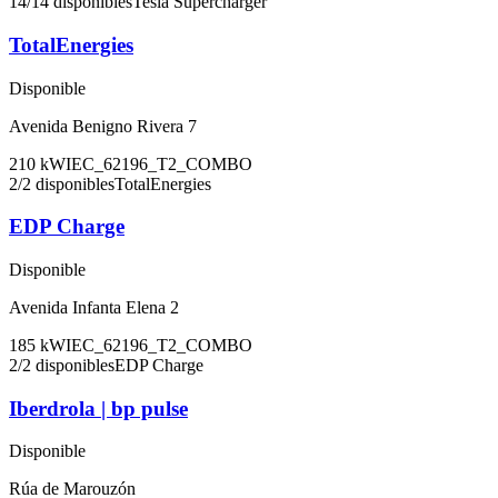
14
/
14
disponibles
Tesla Supercharger
TotalEnergies
Disponible
Avenida Benigno Rivera 7
210
kW
IEC_62196_T2_COMBO
2
/
2
disponibles
TotalEnergies
EDP Charge
Disponible
Avenida Infanta Elena 2
185
kW
IEC_62196_T2_COMBO
2
/
2
disponibles
EDP Charge
Iberdrola | bp pulse
Disponible
Rúa de Marouzón