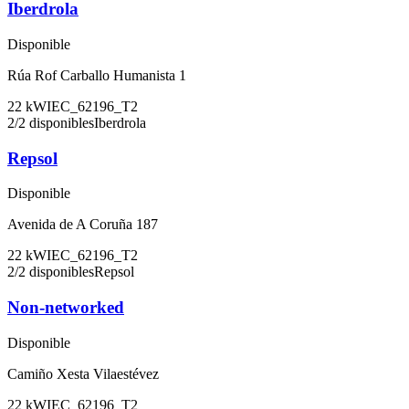
Iberdrola
Disponible
Rúa Rof Carballo Humanista 1
22
kW
IEC_62196_T2
2
/
2
disponibles
Iberdrola
Repsol
Disponible
Avenida de A Coruña 187
22
kW
IEC_62196_T2
2
/
2
disponibles
Repsol
Non-networked
Disponible
Camiño Xesta Vilaestévez
22
kW
IEC_62196_T2