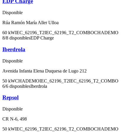
EDP Charge
Disponible
Rúa Ramón María Aller Ulloa
60
kW
IEC_62196_T2
IEC_62196_T2_COMBO
CHADEMO
8
/
8
disponibles
EDP Charge
Iberdrola
Disponible
Avenida Infanta Elena Duquesa de Lugo 212
50
kW
CHADEMO
IEC_62196_T2
IEC_62196_T2_COMBO
6
/
6
disponibles
Iberdrola
Repsol
Disponible
CR N-6, 498
50
kW
IEC_62196_T2
IEC_62196_T2_COMBO
CHADEMO