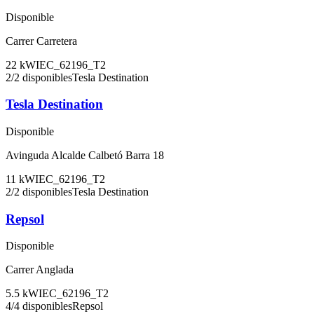
Disponible
Carrer Carretera
22
kW
IEC_62196_T2
2
/
2
disponibles
Tesla Destination
Tesla Destination
Disponible
Avinguda Alcalde Calbetó Barra 18
11
kW
IEC_62196_T2
2
/
2
disponibles
Tesla Destination
Repsol
Disponible
Carrer Anglada
5.5
kW
IEC_62196_T2
4
/
4
disponibles
Repsol