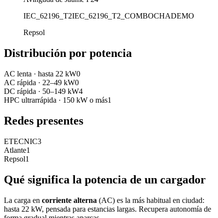
IEC_62196_T2
IEC_62196_T2_COMBO
CHADEMO
Repsol
Distribución por potencia
AC lenta
·
hasta 22 kW
0
AC rápida
·
22–49 kW
0
DC rápida
·
50–149 kW
4
HPC ultrarrápida
·
150 kW o más
1
Redes presentes
ETECNIC
3
Atlante
1
Repsol
1
Qué significa la potencia de un cargador
La carga en
corriente alterna
(AC) es la más habitual en ciudad:
hasta 22 kW, pensada para estancias largas. Recupera autonomía de
forma gradual mientras aparcas.