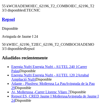
55
kW
CHADEMO
IEC_62196_T2_COMBO
IEC_62196_T2
3
/
3
disponibles
ETECNIC
Repsol
Disponible
Avinguda de Jaume I 24
50
kW
IEC_62196_T2
IEC_62196_T2_COMBO
CHADEMO
3
/
3
disponibles
Repsol
Añadidos recientemente
Energia Nufri Energia Nufri - AUTEL 240 1
Carrer
Palau
Disponible
Energia Nufri Energia Nufri - AUTEL 120 2
Arrabal
Ampliació Nufri
Disponible
Atlante - Plusfresc Mollerusa La Pau
Avinguda de la Pau
29
Disponible
Aj. Mollerussa -
Carrer Llorenç Vilaro 7
Disponible
Repsol ES, CRED Jaume I Mollerusa
Avinguda de Jaume I
24
Disponible