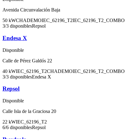
Avenida Circunvalación Baja
50
kW
CHADEMO
IEC_62196_T2
IEC_62196_T2_COMBO
3
/
3
disponibles
Repsol
Endesa X
Disponible
Calle de Pérez Galdós 22
40
kW
IEC_62196_T2
CHADEMO
IEC_62196_T2_COMBO
3
/
3
disponibles
Endesa X
Repsol
Disponible
Calle Isla de la Graciosa 20
22
kW
IEC_62196_T2
6
/
6
disponibles
Repsol