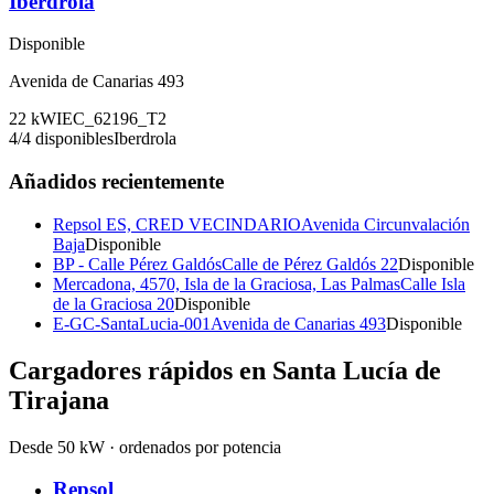
Iberdrola
Disponible
Avenida de Canarias 493
22
kW
IEC_62196_T2
4
/
4
disponibles
Iberdrola
Añadidos recientemente
Repsol ES, CRED VECINDARIO
Avenida Circunvalación
Baja
Disponible
BP - Calle Pérez Galdós
Calle de Pérez Galdós 22
Disponible
Mercadona, 4570, Isla de la Graciosa, Las Palmas
Calle Isla
de la Graciosa 20
Disponible
E-GC-SantaLucia-001
Avenida de Canarias 493
Disponible
Cargadores rápidos en
Santa Lucía de
Tirajana
Desde 50 kW · ordenados por potencia
Repsol