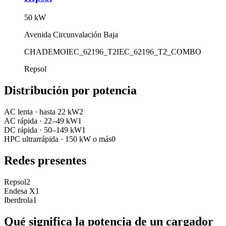
50
kW
Avenida Circunvalación Baja
CHADEMO
IEC_62196_T2
IEC_62196_T2_COMBO
Repsol
Distribución por potencia
AC lenta
·
hasta 22 kW
2
AC rápida
·
22–49 kW
1
DC rápida
·
50–149 kW
1
HPC ultrarrápida
·
150 kW o más
0
Redes presentes
Repsol
2
Endesa X
1
Iberdrola
1
Qué significa la potencia de un cargador