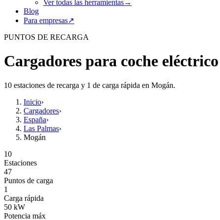
Ver todas las herramientas
→
Blog
Para empresas
↗
PUNTOS DE RECARGA
Cargadores para coche eléctric
10 estaciones de recarga y 1 de carga rápida en Mogán.
Inicio
›
Cargadores
›
España
›
Las Palmas
›
Mogán
10
Estaciones
47
Puntos de carga
1
Carga rápida
50
kW
Potencia máx