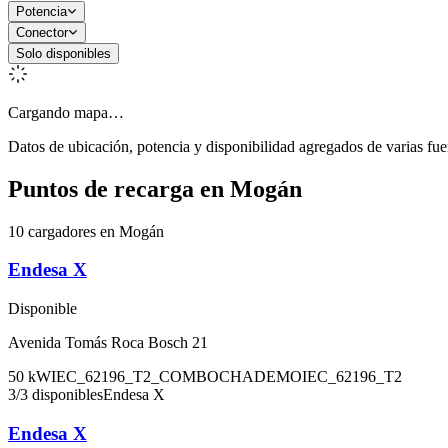
Potencia
Conector
Solo disponibles
Cargando mapa…
Datos de ubicación, potencia y disponibilidad agregados de varias fue
Puntos de recarga en
Mogán
10 cargadores en Mogán
Endesa X
Disponible
Avenida Tomás Roca Bosch 21
50
kW
IEC_62196_T2_COMBO
CHADEMO
IEC_62196_T2
3
/
3
disponibles
Endesa X
Endesa X