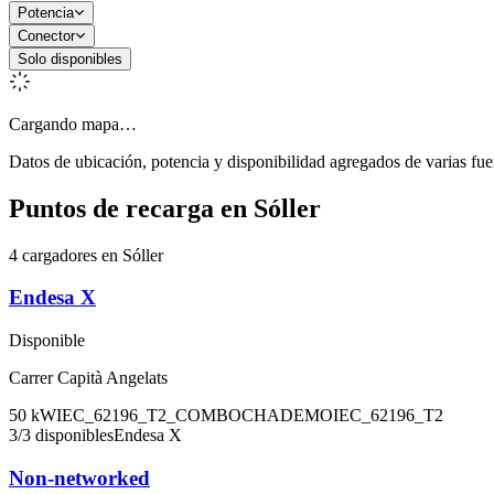
Potencia
Conector
Solo disponibles
Cargando mapa…
Datos de ubicación, potencia y disponibilidad agregados de varias fue
Puntos de recarga en
Sóller
4 cargadores en Sóller
Endesa X
Disponible
Carrer Capità Angelats
50
kW
IEC_62196_T2_COMBO
CHADEMO
IEC_62196_T2
3
/
3
disponibles
Endesa X
Non-networked