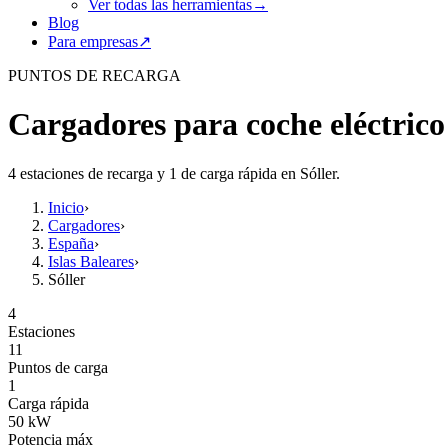
Ver todas las herramientas
→
Blog
Para empresas
↗
PUNTOS DE RECARGA
Cargadores para coche eléctrico
4 estaciones de recarga y 1 de carga rápida en Sóller.
Inicio
›
Cargadores
›
España
›
Islas Baleares
›
Sóller
4
Estaciones
11
Puntos de carga
1
Carga rápida
50
kW
Potencia máx