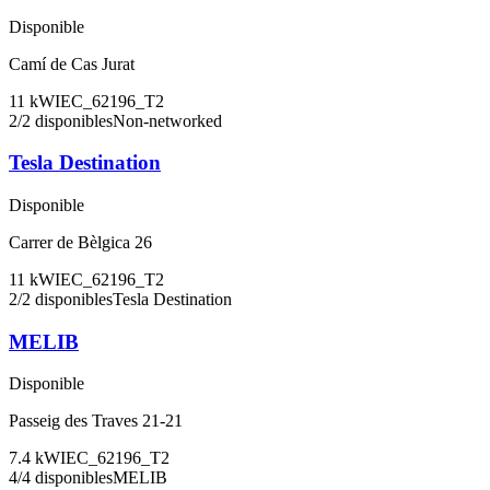
Disponible
Camí de Cas Jurat
11
kW
IEC_62196_T2
2
/
2
disponibles
Non-networked
Tesla Destination
Disponible
Carrer de Bèlgica 26
11
kW
IEC_62196_T2
2
/
2
disponibles
Tesla Destination
MELIB
Disponible
Passeig des Traves 21-21
7.4
kW
IEC_62196_T2
4
/
4
disponibles
MELIB