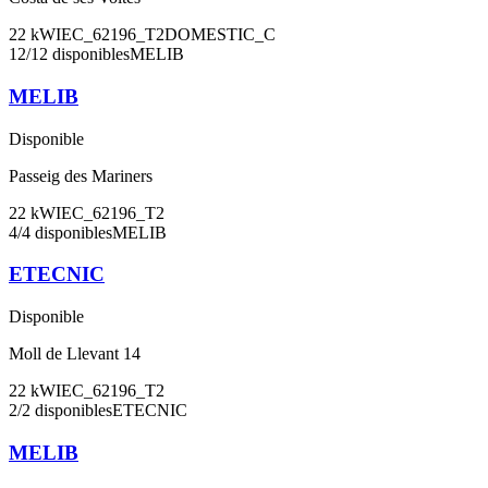
22
kW
IEC_62196_T2
DOMESTIC_C
12
/
12
disponibles
MELIB
MELIB
Disponible
Passeig des Mariners
22
kW
IEC_62196_T2
4
/
4
disponibles
MELIB
ETECNIC
Disponible
Moll de Llevant 14
22
kW
IEC_62196_T2
2
/
2
disponibles
ETECNIC
MELIB