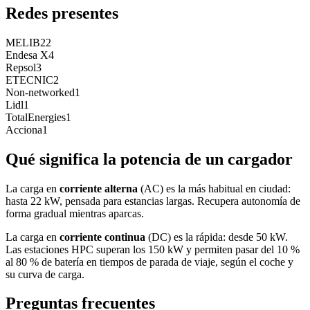
Redes presentes
MELIB
22
Endesa X
4
Repsol
3
ETECNIC
2
Non-networked
1
Lidl
1
TotalEnergies
1
Acciona
1
Qué significa la potencia de un cargador
La carga en
corriente alterna
(AC) es la más habitual en ciudad:
hasta 22 kW, pensada para estancias largas. Recupera autonomía de
forma gradual mientras aparcas.
La carga en
corriente continua
(DC) es la rápida: desde 50 kW.
Las estaciones HPC superan los 150 kW y permiten pasar del 10 %
al 80 % de batería en tiempos de parada de viaje, según el coche y
su curva de carga.
Preguntas frecuentes