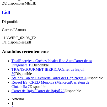
2
/
2
disponibles
MELIB
Lidl
Disponible
Carrer d'Artrutx
11
kW
IEC_62196_T2
1
/
1
disponibles
Lidl
Añadidos recientemente
TotalEnergies - Coches Ideales Roc Auto
Carrer de sa
Dragonera 15
Disponible
TRANSGOURMET IBERICA
Carrer de Bajolí
39
Disponible
Av. des Cap de Cavalleria
Carrer des Cap Negre 4
Disponible
Repsol ES, CRED Menorca (Menorca)
Carretera de
Ciutadella 7
Disponible
Carrer de Bajolí
Carrer de Bajolí 28
Disponible
Anterior
1