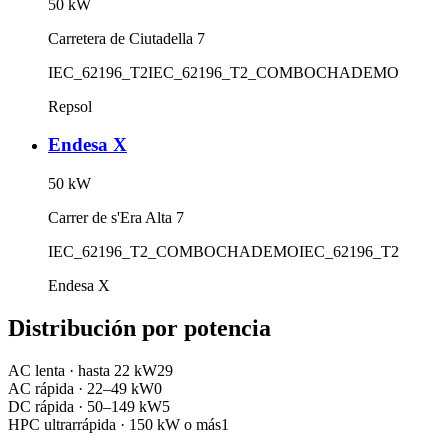
50
kW
Carretera de Ciutadella 7
IEC_62196_T2
IEC_62196_T2_COMBO
CHADEMO
Repsol
Endesa X
50
kW
Carrer de s'Era Alta 7
IEC_62196_T2_COMBO
CHADEMO
IEC_62196_T2
Endesa X
Distribución por potencia
AC lenta
·
hasta 22 kW
29
AC rápida
·
22–49 kW
0
DC rápida
·
50–149 kW
5
HPC ultrarrápida
·
150 kW o más
1