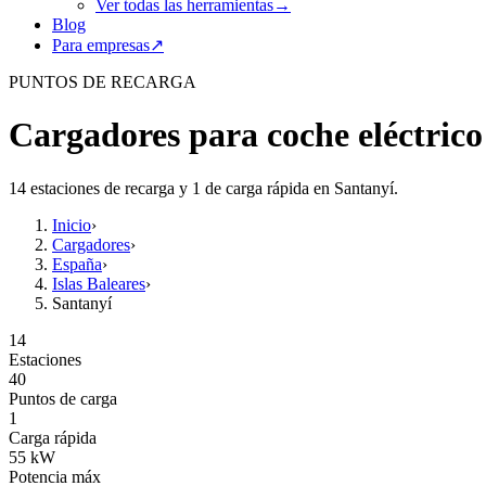
Ver todas las herramientas
→
Blog
Para empresas
↗
PUNTOS DE RECARGA
Cargadores para coche eléctrico
14 estaciones de recarga y 1 de carga rápida en Santanyí.
Inicio
›
Cargadores
›
España
›
Islas Baleares
›
Santanyí
14
Estaciones
40
Puntos de carga
1
Carga rápida
55
kW
Potencia máx