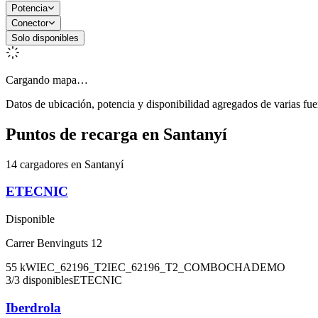
Potencia
Conector
Solo disponibles
Cargando mapa…
Datos de ubicación, potencia y disponibilidad agregados de varias fue
Puntos de recarga en
Santanyí
14 cargadores en Santanyí
ETECNIC
Disponible
Carrer Benvinguts 12
55
kW
IEC_62196_T2
IEC_62196_T2_COMBO
CHADEMO
3
/
3
disponibles
ETECNIC
Iberdrola