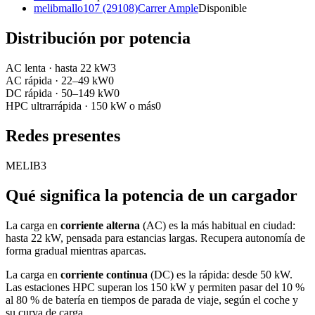
melibmallo107 (29108)
Carrer Ample
Disponible
Distribución por potencia
AC lenta
·
hasta 22 kW
3
AC rápida
·
22–49 kW
0
DC rápida
·
50–149 kW
0
HPC ultrarrápida
·
150 kW o más
0
Redes presentes
MELIB
3
Qué significa la potencia de un cargador
La carga en
corriente alterna
(AC) es la más habitual en ciudad:
hasta 22 kW, pensada para estancias largas. Recupera autonomía de
forma gradual mientras aparcas.
La carga en
corriente continua
(DC) es la rápida: desde 50 kW.
Las estaciones HPC superan los 150 kW y permiten pasar del 10 %
al 80 % de batería en tiempos de parada de viaje, según el coche y
su curva de carga.