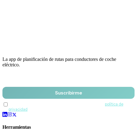
La app de planificación de rutas para conductores de coche
eléctrico.
Email
Suscribirme
Acepto recibir comunicaciones de QuantumDrive y la
política de
privacidad
.
Herramientas