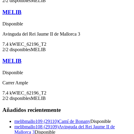
2
/
2
disponibles
MELIB
MELIB
Disponible
Avinguda del Rei Jaume II de Mallorca 3
7.4
kW
IEC_62196_T2
2
/
2
disponibles
MELIB
MELIB
Disponible
Carrer Ample
7.4
kW
IEC_62196_T2
2
/
2
disponibles
MELIB
Añadidos recientemente
melibmallo109 (29110)
Camí de Bonany
Disponible
melibmallo108 (29109)
Avinguda del Rei Jaume II de
Mallorca 3
Disponible