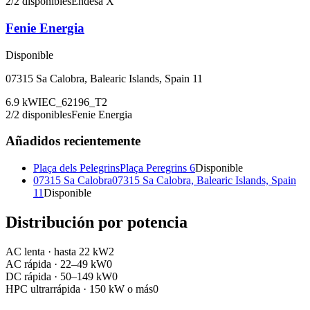
2
/
2
disponibles
Endesa X
Fenie Energia
Disponible
07315 Sa Calobra, Balearic Islands, Spain 11
6.9
kW
IEC_62196_T2
2
/
2
disponibles
Fenie Energia
Añadidos recientemente
Plaça dels Pelegrins
Plaça Peregrins 6
Disponible
07315 Sa Calobra
07315 Sa Calobra, Balearic Islands, Spain
11
Disponible
Distribución por potencia
AC lenta
·
hasta 22 kW
2
AC rápida
·
22–49 kW
0
DC rápida
·
50–149 kW
0
HPC ultrarrápida
·
150 kW o más
0