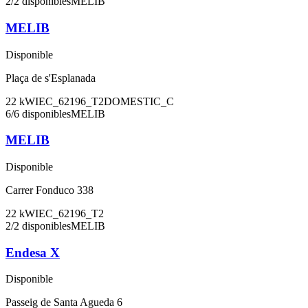
2
/
2
disponibles
MELIB
MELIB
Disponible
Plaça de s'Esplanada
22
kW
IEC_62196_T2
DOMESTIC_C
6
/
6
disponibles
MELIB
MELIB
Disponible
Carrer Fonduco 338
22
kW
IEC_62196_T2
2
/
2
disponibles
MELIB
Endesa X
Disponible
Passeig de Santa Agueda 6