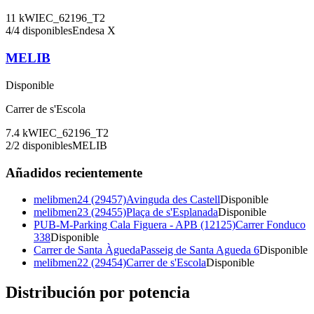
11
kW
IEC_62196_T2
4
/
4
disponibles
Endesa X
MELIB
Disponible
Carrer de s'Escola
7.4
kW
IEC_62196_T2
2
/
2
disponibles
MELIB
Añadidos recientemente
melibmen24 (29457)
Avinguda des Castell
Disponible
melibmen23 (29455)
Plaça de s'Esplanada
Disponible
PUB-M-Parking Cala Figuera - APB (12125)
Carrer Fonduco
338
Disponible
Carrer de Santa Àgueda
Passeig de Santa Agueda 6
Disponible
melibmen22 (29454)
Carrer de s'Escola
Disponible
Distribución por potencia