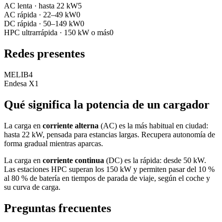
AC lenta
·
hasta 22 kW
5
AC rápida
·
22–49 kW
0
DC rápida
·
50–149 kW
0
HPC ultrarrápida
·
150 kW o más
0
Redes presentes
MELIB
4
Endesa X
1
Qué significa la potencia de un cargador
La carga en
corriente alterna
(AC) es la más habitual en ciudad:
hasta 22 kW, pensada para estancias largas. Recupera autonomía de
forma gradual mientras aparcas.
La carga en
corriente continua
(DC) es la rápida: desde 50 kW.
Las estaciones HPC superan los 150 kW y permiten pasar del 10 %
al 80 % de batería en tiempos de parada de viaje, según el coche y
su curva de carga.
Preguntas frecuentes