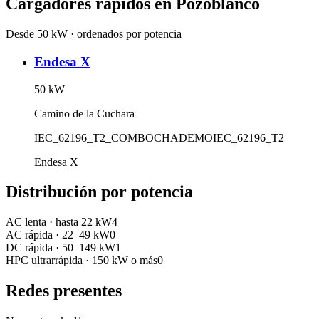
Cargadores rápidos en
Pozoblanco
Desde 50 kW · ordenados por potencia
Endesa X
50
kW
Camino de la Cuchara
IEC_62196_T2_COMBO
CHADEMO
IEC_62196_T2
Endesa X
Distribución por potencia
AC lenta
·
hasta 22 kW
4
AC rápida
·
22–49 kW
0
DC rápida
·
50–149 kW
1
HPC ultrarrápida
·
150 kW o más
0
Redes presentes