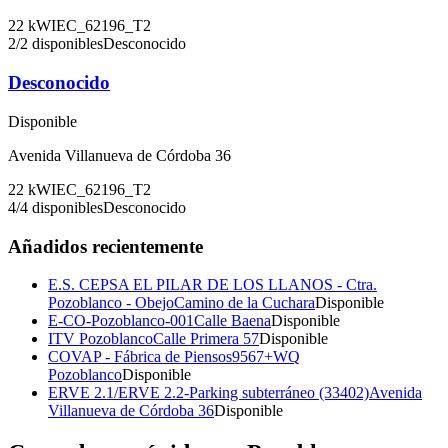
22
kW
IEC_62196_T2
2
/
2
disponibles
Desconocido
Desconocido
Disponible
Avenida Villanueva de Córdoba 36
22
kW
IEC_62196_T2
4
/
4
disponibles
Desconocido
Añadidos recientemente
E.S. CEPSA EL PILAR DE LOS LLANOS - Ctra.
Pozoblanco - Obejo
Camino de la Cuchara
Disponible
E-CO-Pozoblanco-001
Calle Baena
Disponible
ITV Pozoblanco
Calle Primera 57
Disponible
COVAP - Fábrica de Piensos
9567+WQ
Pozoblanco
Disponible
ERVE 2.1/ERVE 2.2-Parking subterráneo (33402)
Avenida
Villanueva de Córdoba 36
Disponible