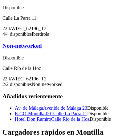
Disponible
Calle La Parra 11
22
kW
IEC_62196_T2
4
/
4
disponibles
Iberdrola
Non-networked
Disponible
Calle Río de la Hoz
22
kW
IEC_62196_T2
2
/
2
disponibles
Non-networked
Añadidos recientemente
Av. de Málaga
Avenida de Málaga 23
Disponible
E-CO-Montilla-001
Calle La Parra 11
Disponible
Hotel Don Ramiro
Calle Río de la Hoz
Disponible
Cargadores rápidos en
Montilla