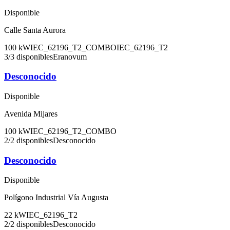
Disponible
Calle Santa Aurora
100
kW
IEC_62196_T2_COMBO
IEC_62196_T2
3
/
3
disponibles
Eranovum
Desconocido
Disponible
Avenida Mijares
100
kW
IEC_62196_T2_COMBO
2
/
2
disponibles
Desconocido
Desconocido
Disponible
Polígono Industrial Vía Augusta
22
kW
IEC_62196_T2
2
/
2
disponibles
Desconocido