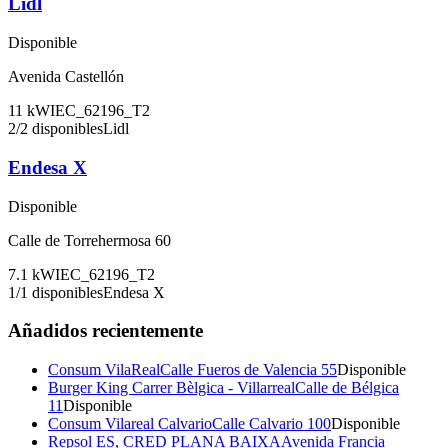
Lidl
Disponible
Avenida Castellón
11
kW
IEC_62196_T2
2
/
2
disponibles
Lidl
Endesa X
Disponible
Calle de Torrehermosa 60
7.1
kW
IEC_62196_T2
1
/
1
disponibles
Endesa X
Añadidos recientemente
Consum VilaReal
Calle Fueros de Valencia 55
Disponible
Burger King Carrer Bèlgica - Villarreal
Calle de Bélgica
11
Disponible
Consum Vilareal Calvario
Calle Calvario 100
Disponible
Repsol ES, CRED PLANA BAIXA
Avenida Francia