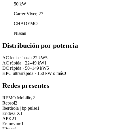
50
kW
Carrer Viver, 27
CHADEMO
Nissan
Distribución por potencia
AC lenta
·
hasta 22 kW
5
AC rápida
·
22–49 kW
1
DC rápida
·
50–149 kW
5
HPC ultrarrápida
·
150 kW o más
0
Redes presentes
REMO Mobility
2
Repsol
2
Iberdrola | bp pulse
1
Endesa X
1
APK2
1
Eranovum
1
Nissan
1