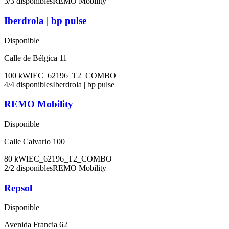
3
/
3
disponibles
REMO Mobility
Iberdrola | bp pulse
Disponible
Calle de Bélgica 11
100
kW
IEC_62196_T2_COMBO
4
/
4
disponibles
Iberdrola | bp pulse
REMO Mobility
Disponible
Calle Calvario 100
80
kW
IEC_62196_T2_COMBO
2
/
2
disponibles
REMO Mobility
Repsol
Disponible
Avenida Francia 62