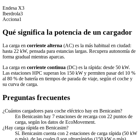
Endesa X
3
Iberdrola
3
Acciona
1
Qué significa la potencia de un cargador
La carga en
corriente alterna
(AC) es la más habitual en ciudad:
hasta 22 kW, pensada para estancias largas. Recupera autonomía de
forma gradual mientras aparcas.
La carga en
corriente continua
(DC) es la rápida: desde 50 kW.
Las estaciones HPC superan los 150 kW y permiten pasar del 10 %
al 80 % de batería en tiempos de parada de viaje, según el coche y
su curva de carga.
Preguntas frecuentes
¿Cuántos cargadores para coche eléctrico hay en Benicasim?
En Benicasim hay 7 estaciones de recarga con 22 puntos de
carga, según los datos de EcoMovement.
¿Hay carga rápida en Benicasim?
Sí. Benicasim cuenta con 2 estaciones de carga rápida (50 kW
o más), de las cuales 0 son ultrarrápidas (150 kW o más).