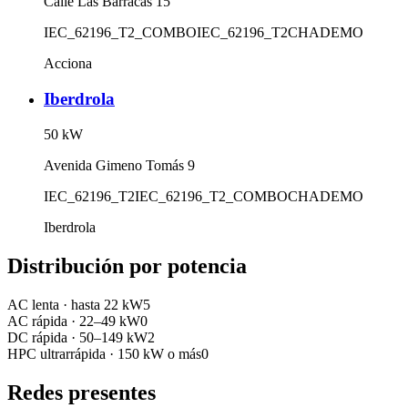
Calle Las Barracas 15
IEC_62196_T2_COMBO
IEC_62196_T2
CHADEMO
Acciona
Iberdrola
50
kW
Avenida Gimeno Tomás 9
IEC_62196_T2
IEC_62196_T2_COMBO
CHADEMO
Iberdrola
Distribución por potencia
AC lenta
·
hasta 22 kW
5
AC rápida
·
22–49 kW
0
DC rápida
·
50–149 kW
2
HPC ultrarrápida
·
150 kW o más
0
Redes presentes