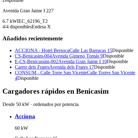
Disponible
Avenida Gran Jaime I 227
6.7
kW
IEC_62196_T2
4
/
4
disponibles
Endesa X
Añadidos recientemente
ACCIONA - Hotel Bersoca
Calle Las Barracas 15
Disponible
CS-Benicasim-004
Avenida Gimeno Tomás 9
Disponible
E-CS-Benicassim-002
Avenida Gran Jaime I 10
Disponible
Carrer dels Frares
Avenida dels Frares 17
Disponible
CONSUM - Calle Torre San Vicente
Calle Torres San Vicente
4
Disponible
Cargadores rápidos en
Benicasim
Desde 50 kW · ordenados por potencia
Acciona
60
kW