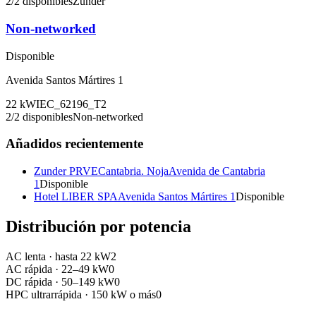
2
/
2
disponibles
Zunder
Non-networked
Disponible
Avenida Santos Mártires 1
22
kW
IEC_62196_T2
2
/
2
disponibles
Non-networked
Añadidos recientemente
Zunder PRVECantabria. Noja
Avenida de Cantabria
1
Disponible
Hotel LIBER SPA
Avenida Santos Mártires 1
Disponible
Distribución por potencia
AC lenta
·
hasta 22 kW
2
AC rápida
·
22–49 kW
0
DC rápida
·
50–149 kW
0
HPC ultrarrápida
·
150 kW o más
0