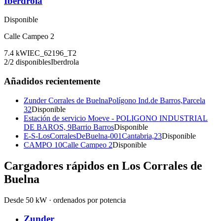
Iberdrola
Disponible
Calle Campeo 2
7.4
kW
IEC_62196_T2
2
/
2
disponibles
Iberdrola
Añadidos recientemente
Zunder Corrales de Buelna
Polígono Ind.de Barros,Parcela
32
Disponible
Estación de servicio Moeve - POLIGONO INDUSTRIAL
DE BAROS, 9
Barrio Barros
Disponible
E-S-LosCorralesDeBuelna-001
Cantabria,23
Disponible
CAMPO 10
Calle Campeo 2
Disponible
Cargadores rápidos en
Los Corrales de
Buelna
Desde 50 kW · ordenados por potencia
Zunder