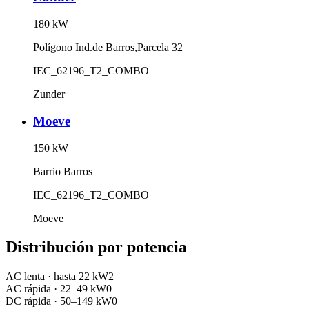
180
kW
Polígono Ind.de Barros,Parcela 32
IEC_62196_T2_COMBO
Zunder
Moeve
150
kW
Barrio Barros
IEC_62196_T2_COMBO
Moeve
Distribución por potencia
AC lenta
·
hasta 22 kW
2
AC rápida
·
22–49 kW
0
DC rápida
·
50–149 kW
0