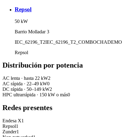
Repsol
50
kW
Barrio Molladar 3
IEC_62196_T2
IEC_62196_T2_COMBO
CHADEMO
Repsol
Distribución por potencia
AC lenta
·
hasta 22 kW
2
AC rápida
·
22–49 kW
0
DC rápida
·
50–149 kW
2
HPC ultrarrápida
·
150 kW o más
0
Redes presentes
Endesa X
1
Repsol
1
Zunder
1