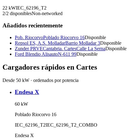
22
kW
IEC_62196_T2
2
/
2
disponibles
Non-networked
Añadidos recientemente
Pob. Riocorvo
Poblado Riocorvo 16
Disponible
Repsol ES, A.S. Molladar
Barrio Molladar 3
Disponible
Zunder PRVECantabria. Cartes
Calle La Serna
Disponible
Ford Blendio Alisauto
N-611 99
Disponible
Cargadores rápidos en
Cartes
Desde 50 kW · ordenados por potencia
Endesa X
60
kW
Poblado Riocorvo 16
IEC_62196_T2
IEC_62196_T2_COMBO
Endesa X