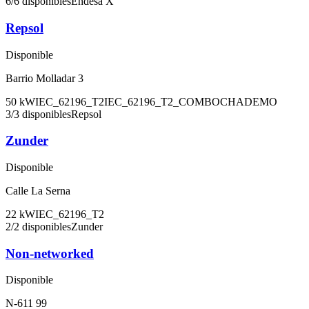
6
/
6
disponibles
Endesa X
Repsol
Disponible
Barrio Molladar 3
50
kW
IEC_62196_T2
IEC_62196_T2_COMBO
CHADEMO
3
/
3
disponibles
Repsol
Zunder
Disponible
Calle La Serna
22
kW
IEC_62196_T2
2
/
2
disponibles
Zunder
Non-networked
Disponible
N-611 99