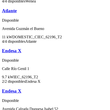
4
/
4
disponibles
Wenea
Atlante
Disponible
Avenida Guzmán el Bueno
11
kW
DOMESTIC_C
IEC_62196_T2
4
/
4
disponibles
Atlante
Endesa X
Disponible
Calle Río Genil 1
9.7
kW
IEC_62196_T2
2
/
2
disponibles
Endesa X
Endesa X
Disponible
Avenida Calzada Duquesa Isabel 52