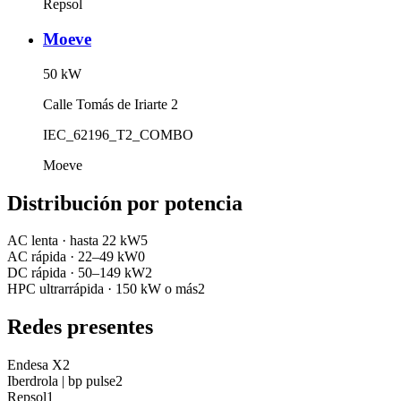
Repsol
Moeve
50
kW
Calle Tomás de Iriarte 2
IEC_62196_T2_COMBO
Moeve
Distribución por potencia
AC lenta
·
hasta 22 kW
5
AC rápida
·
22–49 kW
0
DC rápida
·
50–149 kW
2
HPC ultrarrápida
·
150 kW o más
2
Redes presentes
Endesa X
2
Iberdrola | bp pulse
2
Repsol
1