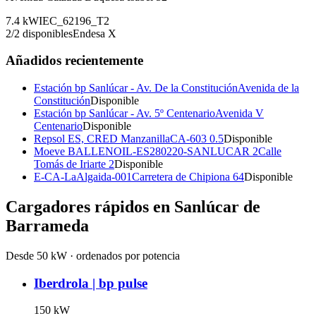
7.4
kW
IEC_62196_T2
2
/
2
disponibles
Endesa X
Añadidos recientemente
Estación bp Sanlúcar - Av. De la Constitución
Avenida de la
Constitución
Disponible
Estación bp Sanlúcar - Av. 5º Centenario
Avenida V
Centenario
Disponible
Repsol ES, CRED Manzanilla
CA-603 0.5
Disponible
Moeve BALLENOIL-ES280220-SANLUCAR 2
Calle
Tomás de Iriarte 2
Disponible
E-CA-LaAlgaida-001
Carretera de Chipiona 64
Disponible
Cargadores rápidos en
Sanlúcar de
Barrameda
Desde 50 kW · ordenados por potencia
Iberdrola | bp pulse
150
kW