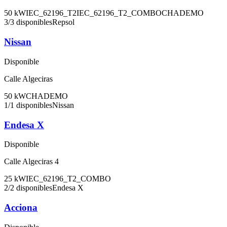
50
kW
IEC_62196_T2
IEC_62196_T2_COMBO
CHADEMO
3
/
3
disponibles
Repsol
Nissan
Disponible
Calle Algeciras
50
kW
CHADEMO
1
/
1
disponibles
Nissan
Endesa X
Disponible
Calle Algeciras 4
25
kW
IEC_62196_T2_COMBO
2
/
2
disponibles
Endesa X
Acciona