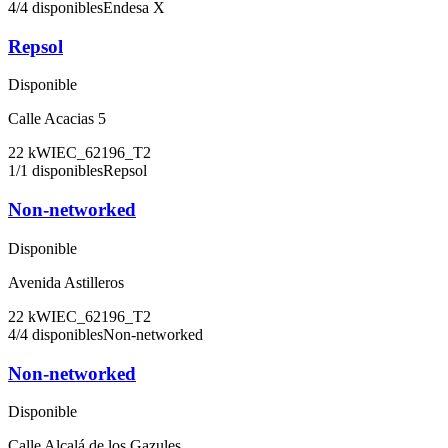
4
/
4
disponibles
Endesa X
Repsol
Disponible
Calle Acacias 5
22
kW
IEC_62196_T2
1
/
1
disponibles
Repsol
Non-networked
Disponible
Avenida Astilleros
22
kW
IEC_62196_T2
4
/
4
disponibles
Non-networked
Non-networked
Disponible
Calle Alcalá de los Gazules