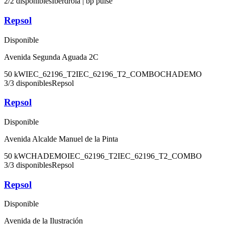
2
/
2
disponibles
Iberdrola | bp pulse
Repsol
Disponible
Avenida Segunda Aguada 2C
50
kW
IEC_62196_T2
IEC_62196_T2_COMBO
CHADEMO
3
/
3
disponibles
Repsol
Repsol
Disponible
Avenida Alcalde Manuel de la Pinta
50
kW
CHADEMO
IEC_62196_T2
IEC_62196_T2_COMBO
3
/
3
disponibles
Repsol
Repsol
Disponible
Avenida de la Ilustración