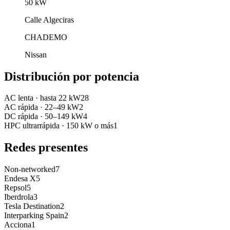
50
kW
Calle Algeciras
CHADEMO
Nissan
Distribución por potencia
AC lenta
·
hasta 22 kW
28
AC rápida
·
22–49 kW
2
DC rápida
·
50–149 kW
4
HPC ultrarrápida
·
150 kW o más
1
Redes presentes
Non-networked
7
Endesa X
5
Repsol
5
Iberdrola
3
Tesla Destination
2
Interparking Spain
2
Acciona
1