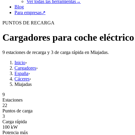
Ver todas las herramientas
→
Blog
Para empresas
↗
PUNTOS DE RECARGA
Cargadores para coche eléctric
9 estaciones de recarga y 3 de carga rápida en Miajadas.
Inicio
›
Cargadores
›
España
›
Cáceres
›
Miajadas
9
Estaciones
22
Puntos de carga
3
Carga rápida
100
kW
Potencia máx