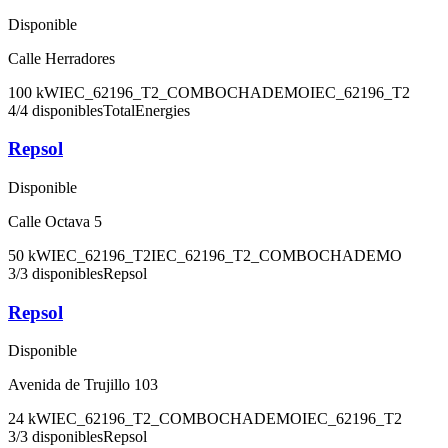
Disponible
Calle Herradores
100
kW
IEC_62196_T2_COMBO
CHADEMO
IEC_62196_T2
4
/
4
disponibles
TotalEnergies
Repsol
Disponible
Calle Octava 5
50
kW
IEC_62196_T2
IEC_62196_T2_COMBO
CHADEMO
3
/
3
disponibles
Repsol
Repsol
Disponible
Avenida de Trujillo 103
24
kW
IEC_62196_T2_COMBO
CHADEMO
IEC_62196_T2
3
/
3
disponibles
Repsol