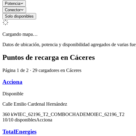
Potencia
Conector
Solo disponibles
Cargando mapa…
Datos de ubicación, potencia y disponibilidad agregados de varias fue
Puntos de recarga en
Cáceres
Página 1 de 2 · 29 cargadores en Cáceres
Acciona
Disponible
Calle Emilio Cardenal Hernández
360
kW
IEC_62196_T2_COMBO
CHADEMO
IEC_62196_T2
10
/
10
disponibles
Acciona
TotalEnergies