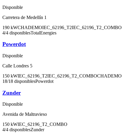
Disponible
Carretera de Medellín 1
190
kW
CHADEMO
IEC_62196_T2
IEC_62196_T2_COMBO
4
/
4
disponibles
TotalEnergies
Powerdot
Disponible
Calle Londres 5
150
kW
IEC_62196_T2
IEC_62196_T2_COMBO
CHADEMO
18
/
18
disponibles
Powerdot
Zunder
Disponible
Avenida de Maltravieso
150
kW
IEC_62196_T2_COMBO
4
/
4
disponibles
Zunder