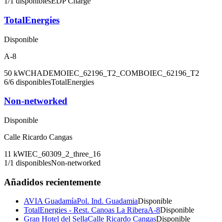
1
/
1
disponibles
EDP Charge
TotalEnergies
Disponible
A-8
50
kW
CHADEMO
IEC_62196_T2_COMBO
IEC_62196_T2
6
/
6
disponibles
TotalEnergies
Non-networked
Disponible
Calle Ricardo Cangas
11
kW
IEC_60309_2_three_16
1
/
1
disponibles
Non-networked
Añadidos recientemente
AVIA Guadamía
Pol. Ind. Guadamia
Disponible
TotalEnergies - Rest. Canoas La Ribera
A-8
Disponible
Gran Hotel del Sella
Calle Ricardo Cangas
Disponible