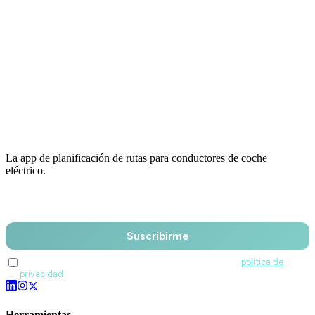
La app de planificación de rutas para conductores de coche
eléctrico.
Email
Suscribirme
Acepto recibir comunicaciones de QuantumDrive y la
política de
privacidad
.
Herramientas