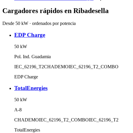
Cargadores rápidos en
Ribadesella
Desde 50 kW · ordenados por potencia
EDP Charge
50
kW
Pol. Ind. Guadamia
IEC_62196_T2
CHADEMO
IEC_62196_T2_COMBO
EDP Charge
TotalEnergies
50
kW
A-8
CHADEMO
IEC_62196_T2_COMBO
IEC_62196_T2
TotalEnergies