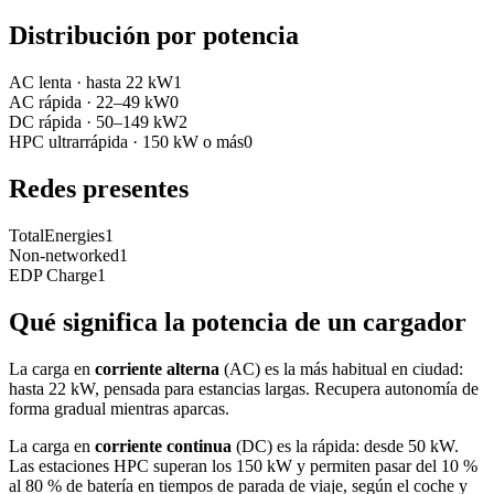
Distribución por potencia
AC lenta
·
hasta 22 kW
1
AC rápida
·
22–49 kW
0
DC rápida
·
50–149 kW
2
HPC ultrarrápida
·
150 kW o más
0
Redes presentes
TotalEnergies
1
Non-networked
1
EDP Charge
1
Qué significa la potencia de un cargador
La carga en
corriente alterna
(AC) es la más habitual en ciudad:
hasta 22 kW, pensada para estancias largas. Recupera autonomía de
forma gradual mientras aparcas.
La carga en
corriente continua
(DC) es la rápida: desde 50 kW.
Las estaciones HPC superan los 150 kW y permiten pasar del 10 %
al 80 % de batería en tiempos de parada de viaje, según el coche y