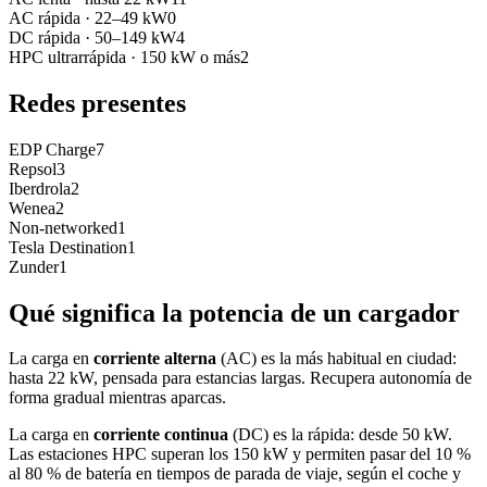
AC rápida
·
22–49 kW
0
DC rápida
·
50–149 kW
4
HPC ultrarrápida
·
150 kW o más
2
Redes presentes
EDP Charge
7
Repsol
3
Iberdrola
2
Wenea
2
Non-networked
1
Tesla Destination
1
Zunder
1
Qué significa la potencia de un cargador
La carga en
corriente alterna
(AC) es la más habitual en ciudad:
hasta 22 kW, pensada para estancias largas. Recupera autonomía de
forma gradual mientras aparcas.
La carga en
corriente continua
(DC) es la rápida: desde 50 kW.
Las estaciones HPC superan los 150 kW y permiten pasar del 10 %
al 80 % de batería en tiempos de parada de viaje, según el coche y