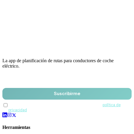
La app de planificación de rutas para conductores de coche
eléctrico.
Email
Suscribirme
Acepto recibir comunicaciones de QuantumDrive y la
política de
privacidad
.
Herramientas