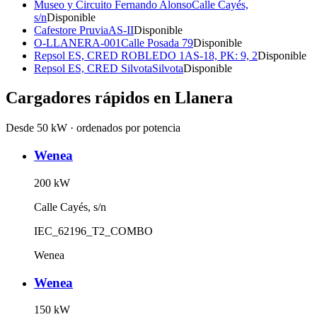
Museo y Circuito Fernando Alonso
Calle Cayés,
s/n
Disponible
Cafestore Pruvia
AS-II
Disponible
O-LLANERA-001
Calle Posada 79
Disponible
Repsol ES, CRED ROBLEDO 1
AS-18, PK: 9, 2
Disponible
Repsol ES, CRED Silvota
Silvota
Disponible
Cargadores rápidos en
Llanera
Desde 50 kW · ordenados por potencia
Wenea
200
kW
Calle Cayés, s/n
IEC_62196_T2_COMBO
Wenea
Wenea
150
kW