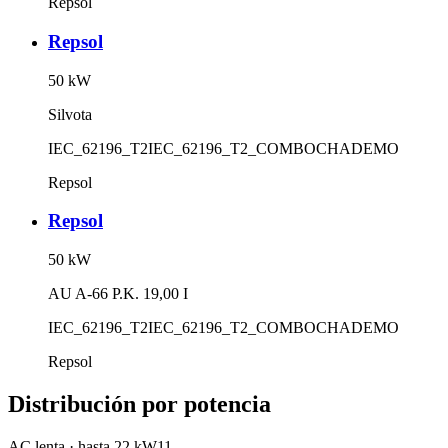
Repsol
Repsol
50
kW
Silvota
IEC_62196_T2
IEC_62196_T2_COMBO
CHADEMO
Repsol
Repsol
50
kW
AU A-66 P.K. 19,00 I
IEC_62196_T2
IEC_62196_T2_COMBO
CHADEMO
Repsol
Distribución por potencia
AC lenta
·
hasta 22 kW
11