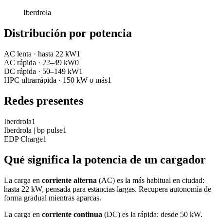
Iberdrola
Distribución por potencia
AC lenta
·
hasta 22 kW
1
AC rápida
·
22–49 kW
0
DC rápida
·
50–149 kW
1
HPC ultrarrápida
·
150 kW o más
1
Redes presentes
Iberdrola
1
Iberdrola | bp pulse
1
EDP Charge
1
Qué significa la potencia de un cargador
La carga en
corriente alterna
(AC) es la más habitual en ciudad:
hasta 22 kW, pensada para estancias largas. Recupera autonomía de
forma gradual mientras aparcas.
La carga en
corriente continua
(DC) es la rápida: desde 50 kW.