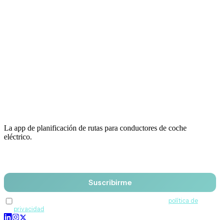
La app de planificación de rutas para conductores de coche
eléctrico.
Email
Suscribirme
Acepto recibir comunicaciones de QuantumDrive y la
política de
privacidad
.