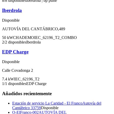
8
/
8
disponibles
Iberdrola | bp pulse
Iberdrola
Disponible
AUTOVÍA DEL CANTÁBRICO,489
50
kW
CHADEMO
IEC_62196_T2_COMBO
2
/
2
disponibles
Iberdrola
EDP Charge
Disponible
Calle Covadonga 2
7.4
kW
IEC_62196_T2
1
/
1
disponibles
EDP Charge
Añadidos recientemente
Estación de servicio La Caridad - El Franco
Autovía del
Cantábrico 33759
Disponible
O-ElFranco-002
AUTOVÍA DEL