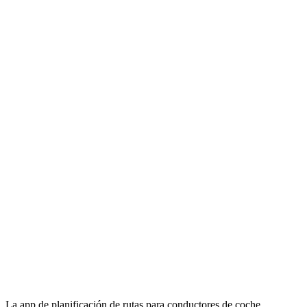
La app de planificación de rutas para conductores de coche