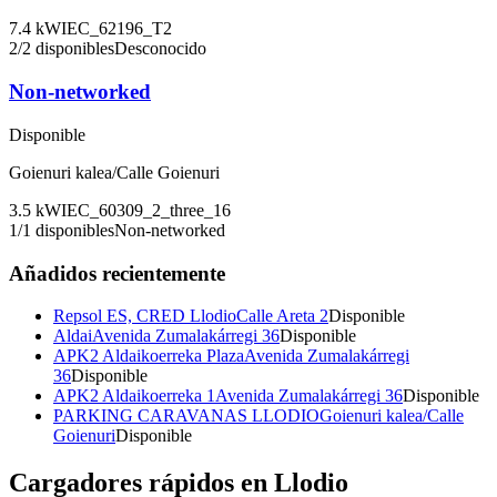
7.4
kW
IEC_62196_T2
2
/
2
disponibles
Desconocido
Non-networked
Disponible
Goienuri kalea/Calle Goienuri
3.5
kW
IEC_60309_2_three_16
1
/
1
disponibles
Non-networked
Añadidos recientemente
Repsol ES, CRED Llodio
Calle Areta 2
Disponible
Aldai
Avenida Zumalakárregi 36
Disponible
APK2 Aldaikoerreka Plaza
Avenida Zumalakárregi
36
Disponible
APK2 Aldaikoerreka 1
Avenida Zumalakárregi 36
Disponible
PARKING CARAVANAS LLODIO
Goienuri kalea/Calle
Goienuri
Disponible
Cargadores rápidos en
Llodio