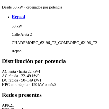
Desde 50 kW · ordenados por potencia
Repsol
50
kW
Calle Areta 2
CHADEMO
IEC_62196_T2_COMBO
IEC_62196_T2
Repsol
Distribución por potencia
AC lenta
·
hasta 22 kW
4
AC rápida
·
22–49 kW
0
DC rápida
·
50–149 kW
1
HPC ultrarrápida
·
150 kW o más
0
Redes presentes
APK2
1