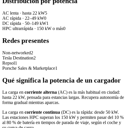
Distribución por potencia
AC lenta
·
hasta 22 kW
5
AC rápida
·
22–49 kW
0
DC rápida
·
50–149 kW
1
HPC ultrarrápida
·
150 kW o más
0
Redes presentes
Non-networked
2
Tesla Destination
2
Repsol
1
Porsche Sales & Marketplace
1
Qué significa la potencia de un cargador
La carga en
corriente alterna
(AC) es la más habitual en ciudad:
hasta 22 kW, pensada para estancias largas. Recupera autonomía de
forma gradual mientras aparcas.
La carga en
corriente continua
(DC) es la rápida: desde 50 kW.
Las estaciones HPC superan los 150 kW y permiten pasar del 10 %
al 80 % de batería en tiempos de parada de viaje, según el coche y
su curva de carga.