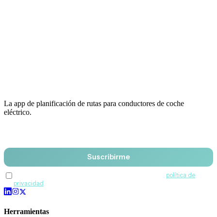
La app de planificación de rutas para conductores de coche
eléctrico.
Email
Suscribirme
Acepto recibir comunicaciones de QuantumDrive y la
política de
privacidad
.
Herramientas