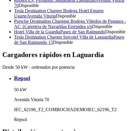
Repsol ES, Fernando Santamaria Laguardia
Avenida Vitoria
70
Disponible
Tesla Destination Charger Bodega Hotel Eguren
Ugarte
Avenida Vitoria
Disponible
Porsche Destination Charging Bodega Viñedos de Paganos -
AC 1
Carretera de Navaridas Errepidea s/n
Disponible
Hotel Villa de la Guardia
Paseo de San Raimundo
Disponible
Tesla Destination Charger Sercotel Villa de Laguardia
Paseo
de San Raimundo 15
Disponible
Cargadores rápidos en
Laguardia
Desde 50 kW · ordenados por potencia
Repsol
50
kW
Avenida Vitoria 70
IEC_62196_T2_COMBO
CHADEMO
IEC_62196_T2
Repsol