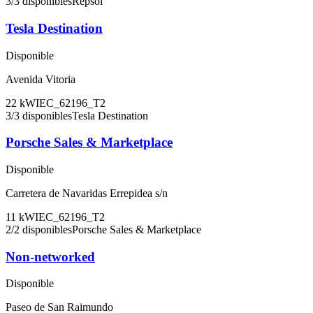
3
/
3
disponibles
Repsol
Tesla Destination
Disponible
Avenida Vitoria
22
kW
IEC_62196_T2
3
/
3
disponibles
Tesla Destination
Porsche Sales & Marketplace
Disponible
Carretera de Navaridas Errepidea s/n
11
kW
IEC_62196_T2
2
/
2
disponibles
Porsche Sales & Marketplace
Non-networked
Disponible
Paseo de San Raimundo