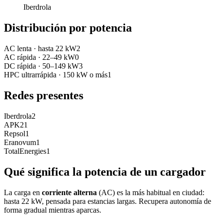
Iberdrola
Distribución por potencia
AC lenta
·
hasta 22 kW
2
AC rápida
·
22–49 kW
0
DC rápida
·
50–149 kW
3
HPC ultrarrápida
·
150 kW o más
1
Redes presentes
Iberdrola
2
APK2
1
Repsol
1
Eranovum
1
TotalEnergies
1
Qué significa la potencia de un cargador
La carga en
corriente alterna
(AC) es la más habitual en ciudad:
hasta 22 kW, pensada para estancias largas. Recupera autonomía de
forma gradual mientras aparcas.