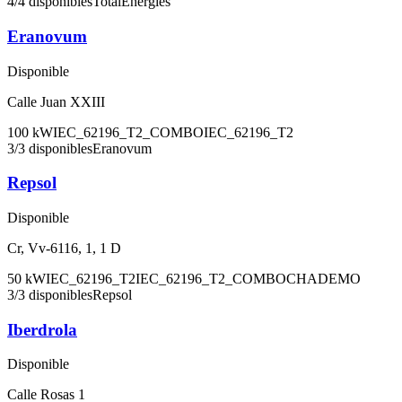
4
/
4
disponibles
TotalEnergies
Eranovum
Disponible
Calle Juan XXIII
100
kW
IEC_62196_T2_COMBO
IEC_62196_T2
3
/
3
disponibles
Eranovum
Repsol
Disponible
Cr, Vv-6116, 1, 1 D
50
kW
IEC_62196_T2
IEC_62196_T2_COMBO
CHADEMO
3
/
3
disponibles
Repsol
Iberdrola
Disponible
Calle Rosas 1