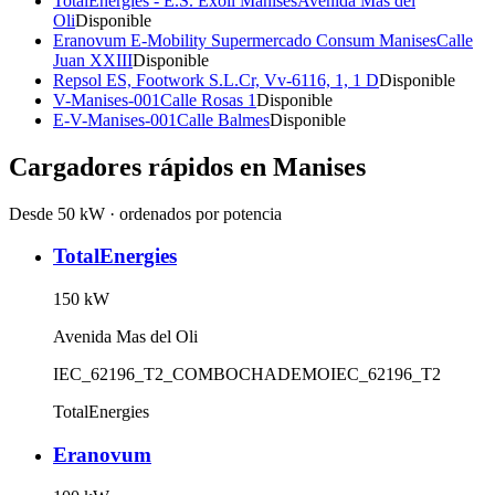
TotalEnergies - E.S. Exoil Manises
Avenida Mas del
Oli
Disponible
Eranovum E-Mobility Supermercado Consum Manises
Calle
Juan XXIII
Disponible
Repsol ES, Footwork S.L.
Cr, Vv-6116, 1, 1 D
Disponible
V-Manises-001
Calle Rosas 1
Disponible
E-V-Manises-001
Calle Balmes
Disponible
Cargadores rápidos en
Manises
Desde 50 kW · ordenados por potencia
TotalEnergies
150
kW
Avenida Mas del Oli
IEC_62196_T2_COMBO
CHADEMO
IEC_62196_T2
TotalEnergies
Eranovum