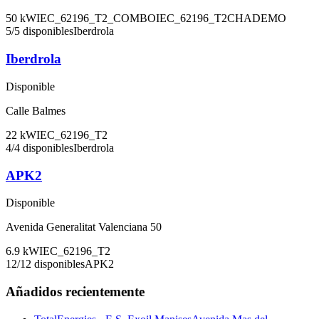
50
kW
IEC_62196_T2_COMBO
IEC_62196_T2
CHADEMO
5
/
5
disponibles
Iberdrola
Iberdrola
Disponible
Calle Balmes
22
kW
IEC_62196_T2
4
/
4
disponibles
Iberdrola
APK2
Disponible
Avenida Generalitat Valenciana 50
6.9
kW
IEC_62196_T2
12
/
12
disponibles
APK2
Añadidos recientemente