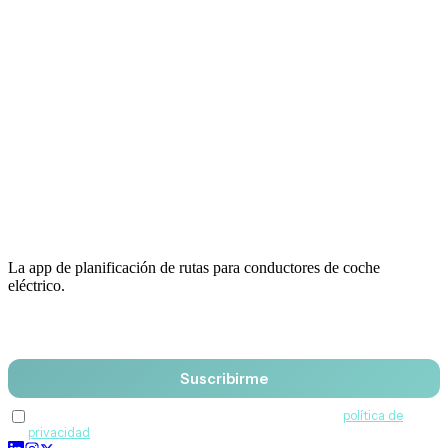
La app de planificación de rutas para conductores de coche
eléctrico.
Email
Suscribirme
Acepto recibir comunicaciones de QuantumDrive y la
política de
privacidad
.