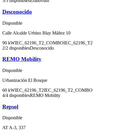
5
/
5
disponibles
Eranovum
Desconocido
Disponible
Calle Alcalde Urbino Blay Máñez 10
90
kW
IEC_62196_T2_COMBO
IEC_62196_T2
2
/
2
disponibles
Desconocido
REMO Mobility
Disponible
Urbanización El Bosque
60
kW
IEC_62196_T2
IEC_62196_T2_COMBO
4
/
4
disponibles
REMO Mobility
Repsol
Disponible
AT A-3, 337