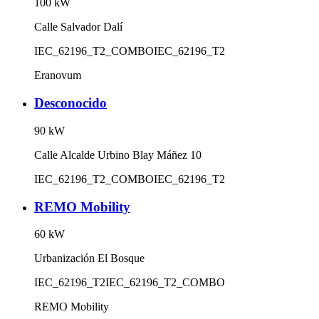
100
kW
Calle Salvador Dalí
IEC_62196_T2_COMBO
IEC_62196_T2
Eranovum
Desconocido
90
kW
Calle Alcalde Urbino Blay Máñez 10
IEC_62196_T2_COMBO
IEC_62196_T2
REMO Mobility
60
kW
Urbanización El Bosque
IEC_62196_T2
IEC_62196_T2_COMBO
REMO Mobility