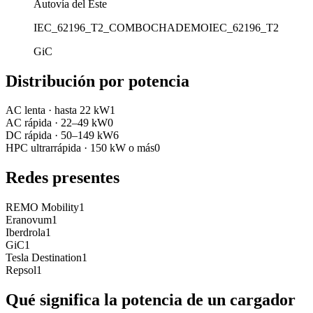
Autovía del Este
IEC_62196_T2_COMBO
CHADEMO
IEC_62196_T2
GiC
Distribución por potencia
AC lenta
·
hasta 22 kW
1
AC rápida
·
22–49 kW
0
DC rápida
·
50–149 kW
6
HPC ultrarrápida
·
150 kW o más
0
Redes presentes
REMO Mobility
1
Eranovum
1
Iberdrola
1
GiC
1
Tesla Destination
1
Repsol
1
Qué significa la potencia de un cargador