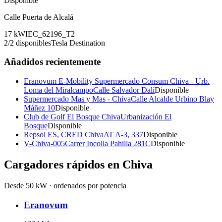
Disponible
Calle Puerta de Alcalá
17
kW
IEC_62196_T2
2
/
2
disponibles
Tesla Destination
Añadidos recientemente
Eranovum E-Mobility Supermercado Consum Chiva - Urb.
Loma del Miralcampo
Calle Salvador Dalí
Disponible
Supermercado Mas y Mas - Chiva
Calle Alcalde Urbino Blay
Máñez 10
Disponible
Club de Golf El Bosque Chiva
Urbanización El
Bosque
Disponible
Repsol ES, CRED Chiva
AT A-3, 337
Disponible
V-Chiva-005
Carrer Incolla Pahilla 281C
Disponible
Cargadores rápidos en
Chiva
Desde 50 kW · ordenados por potencia
Eranovum