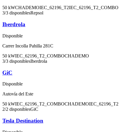
50
kW
CHADEMO
IEC_62196_T2
IEC_62196_T2_COMBO
3
/
3
disponibles
Repsol
Iberdrola
Disponible
Carrer Incolla Pahilla 281C
50
kW
IEC_62196_T2_COMBO
CHADEMO
3
/
3
disponibles
Iberdrola
GiC
Disponible
Autovía del Este
50
kW
IEC_62196_T2_COMBO
CHADEMO
IEC_62196_T2
2
/
2
disponibles
GiC
Tesla Destination