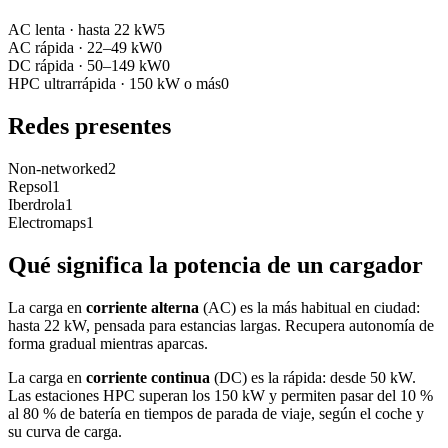
AC lenta
·
hasta 22 kW
5
AC rápida
·
22–49 kW
0
DC rápida
·
50–149 kW
0
HPC ultrarrápida
·
150 kW o más
0
Redes presentes
Non-networked
2
Repsol
1
Iberdrola
1
Electromaps
1
Qué significa la potencia de un cargador
La carga en
corriente alterna
(AC) es la más habitual en ciudad:
hasta 22 kW, pensada para estancias largas. Recupera autonomía de
forma gradual mientras aparcas.
La carga en
corriente continua
(DC) es la rápida: desde 50 kW.
Las estaciones HPC superan los 150 kW y permiten pasar del 10 %
al 80 % de batería en tiempos de parada de viaje, según el coche y
su curva de carga.