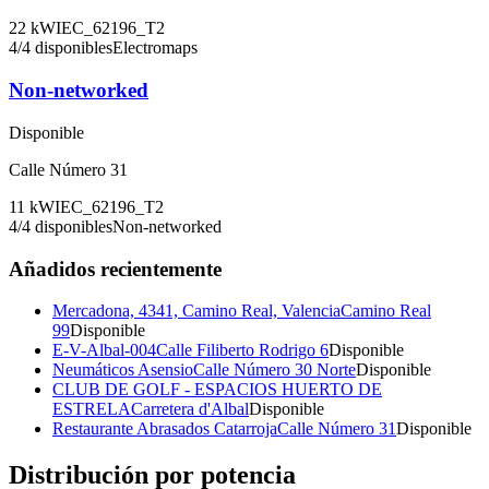
22
kW
IEC_62196_T2
4
/
4
disponibles
Electromaps
Non-networked
Disponible
Calle Número 31
11
kW
IEC_62196_T2
4
/
4
disponibles
Non-networked
Añadidos recientemente
Mercadona, 4341, Camino Real, Valencia
Camino Real
99
Disponible
E-V-Albal-004
Calle Filiberto Rodrigo 6
Disponible
Neumáticos Asensio
Calle Número 30 Norte
Disponible
CLUB DE GOLF - ESPACIOS HUERTO DE
ESTRELA
Carretera d'Albal
Disponible
Restaurante Abrasados Catarroja
Calle Número 31
Disponible
Distribución por potencia