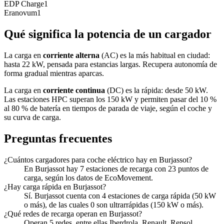
EDP Charge
1
Eranovum
1
Qué significa la potencia de un cargador
La carga en
corriente alterna
(AC) es la más habitual en ciudad:
hasta 22 kW, pensada para estancias largas. Recupera autonomía de
forma gradual mientras aparcas.
La carga en
corriente continua
(DC) es la rápida: desde 50 kW.
Las estaciones HPC superan los 150 kW y permiten pasar del 10 %
al 80 % de batería en tiempos de parada de viaje, según el coche y
su curva de carga.
Preguntas frecuentes
¿Cuántos cargadores para coche eléctrico hay en Burjassot?
En Burjassot hay 7 estaciones de recarga con 23 puntos de
carga, según los datos de EcoMovement.
¿Hay carga rápida en Burjassot?
Sí. Burjassot cuenta con 4 estaciones de carga rápida (50 kW
o más), de las cuales 0 son ultrarrápidas (150 kW o más).
¿Qué redes de recarga operan en Burjassot?
Operan 5 redes, entre ellas Iberdrola, Renault, Repsol.