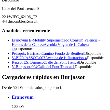
Disponible
Calle del Pont Trencat 8
22
kW
IEC_62196_T2
4
/
4
disponibles
Renault
Añadidos recientemente
Eranovum E-Mobility Supermercado Consum Valencia -
Heroes de la Cabeza
Avenida Virgen de la Cabeza
14
Disponible
Petroprix Burjassot
Camino Fondo de Beniferri
Disponible
V-BURJASSOT-003
Avenida de la Ilustración 4
Disponible
Repsol ES, Burjassot
Calle del Pont Trencat
Disponible
V-Burjassot-004
Calle del Pont Trencat 1
Disponible
Cargadores rápidos en
Burjassot
Desde 50 kW · ordenados por potencia
Eranovum
100
kW