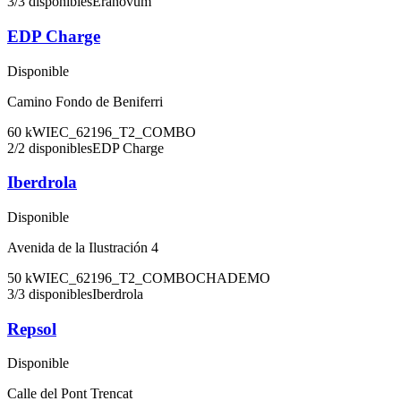
3
/
3
disponibles
Eranovum
EDP Charge
Disponible
Camino Fondo de Beniferri
60
kW
IEC_62196_T2_COMBO
2
/
2
disponibles
EDP Charge
Iberdrola
Disponible
Avenida de la Ilustración 4
50
kW
IEC_62196_T2_COMBO
CHADEMO
3
/
3
disponibles
Iberdrola
Repsol
Disponible
Calle del Pont Trencat