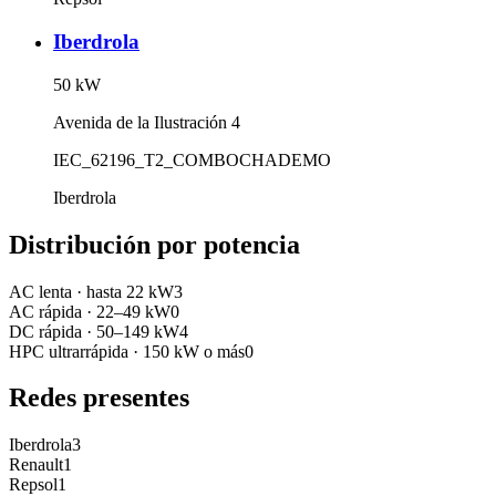
Iberdrola
50
kW
Avenida de la Ilustración 4
IEC_62196_T2_COMBO
CHADEMO
Iberdrola
Distribución por potencia
AC lenta
·
hasta 22 kW
3
AC rápida
·
22–49 kW
0
DC rápida
·
50–149 kW
4
HPC ultrarrápida
·
150 kW o más
0
Redes presentes
Iberdrola
3
Renault
1
Repsol
1