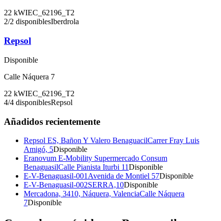
22
kW
IEC_62196_T2
2
/
2
disponibles
Iberdrola
Repsol
Disponible
Calle Náquera 7
22
kW
IEC_62196_T2
4
/
4
disponibles
Repsol
Añadidos recientemente
Repsol ES, Bañon Y Valero Benaguacil
Carrer Fray Luis
Amigó, 5
Disponible
Eranovum E-Mobility Supermercado Consum
Benaguasil
Calle Pianista Iturbi 11
Disponible
E-V-Benaguasil-001
Avenida de Montiel 57
Disponible
E-V-Benaguasil-002
SERRA,10
Disponible
Mercadona, 3410, Náquera, Valencia
Calle Náquera
7
Disponible