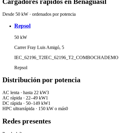
Cargadores rápidos en
Benaguasil
Desde 50 kW · ordenados por potencia
Repsol
50
kW
Carrer Fray Luis Amigó, 5
IEC_62196_T2
IEC_62196_T2_COMBO
CHADEMO
Repsol
Distribución por potencia
AC lenta
·
hasta 22 kW
3
AC rápida
·
22–49 kW
1
DC rápida
·
50–149 kW
1
HPC ultrarrápida
·
150 kW o más
0
Redes presentes