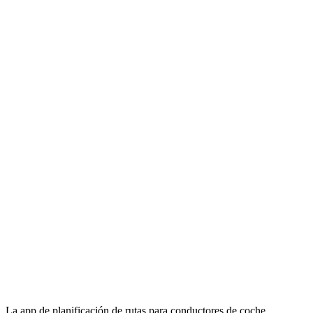
La app de planificación de rutas para conductores de coche