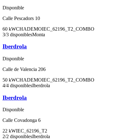
Disponible
Calle Pescadors 10
60
kW
CHADEMO
IEC_62196_T2_COMBO
3
/
3
disponibles
Monta
Iberdrola
Disponible
Calle de Valencia 206
50
kW
CHADEMO
IEC_62196_T2_COMBO
4
/
4
disponibles
Iberdrola
Iberdrola
Disponible
Calle Covadonga 6
22
kW
IEC_62196_T2
2
/
2
disponibles
Iberdrola