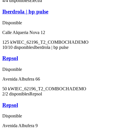
4
/
4
disponibles
Electra
Iberdrola | bp pulse
Disponible
Calle Alqueria Nova 12
125
kW
IEC_62196_T2_COMBO
CHADEMO
10
/
10
disponibles
Iberdrola | bp pulse
Repsol
Disponible
Avenida Albufera 66
50
kW
IEC_62196_T2_COMBO
CHADEMO
2
/
2
disponibles
Repsol
Repsol
Disponible
Avenida Albufera 9