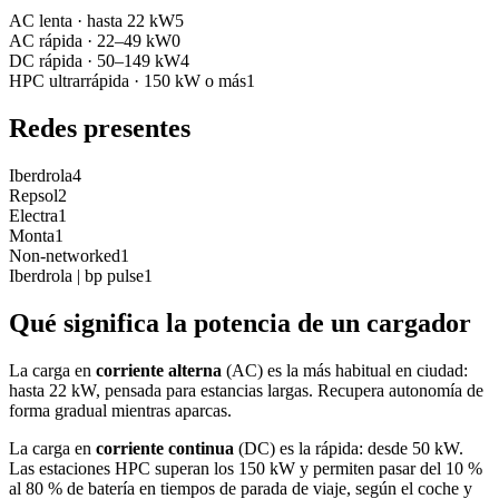
AC lenta
·
hasta 22 kW
5
AC rápida
·
22–49 kW
0
DC rápida
·
50–149 kW
4
HPC ultrarrápida
·
150 kW o más
1
Redes presentes
Iberdrola
4
Repsol
2
Electra
1
Monta
1
Non-networked
1
Iberdrola | bp pulse
1
Qué significa la potencia de un cargador
La carga en
corriente alterna
(AC) es la más habitual en ciudad:
hasta 22 kW, pensada para estancias largas. Recupera autonomía de
forma gradual mientras aparcas.
La carga en
corriente continua
(DC) es la rápida: desde 50 kW.
Las estaciones HPC superan los 150 kW y permiten pasar del 10 %
al 80 % de batería en tiempos de parada de viaje, según el coche y