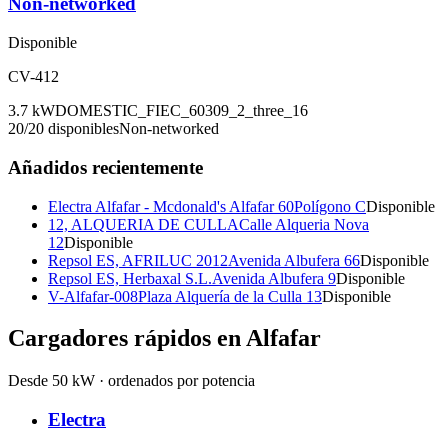
Non-networked
Disponible
CV-412
3.7
kW
DOMESTIC_F
IEC_60309_2_three_16
20
/
20
disponibles
Non-networked
Añadidos recientemente
Electra Alfafar - Mcdonald's Alfafar 60
Polígono C
Disponible
12, ALQUERIA DE CULLA
Calle Alqueria Nova
12
Disponible
Repsol ES, AFRILUC 2012
Avenida Albufera 66
Disponible
Repsol ES, Herbaxal S.L.
Avenida Albufera 9
Disponible
V-Alfafar-008
Plaza Alquería de la Culla 13
Disponible
Cargadores rápidos en
Alfafar
Desde 50 kW · ordenados por potencia
Electra