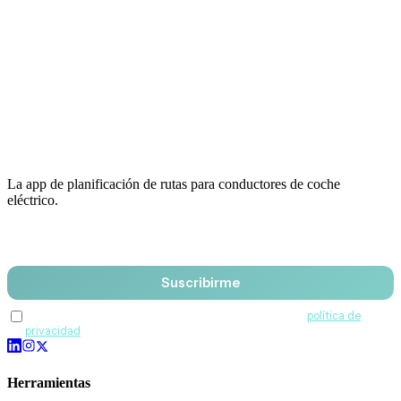
La app de planificación de rutas para conductores de coche
eléctrico.
Email
Suscribirme
Acepto recibir comunicaciones de QuantumDrive y la
política de
privacidad
.
Herramientas