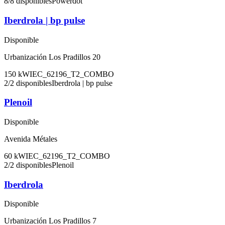
8
/
8
disponibles
Powerdot
Iberdrola | bp pulse
Disponible
Urbanización Los Pradillos 20
150
kW
IEC_62196_T2_COMBO
2
/
2
disponibles
Iberdrola | bp pulse
Plenoil
Disponible
Avenida Métales
60
kW
IEC_62196_T2_COMBO
2
/
2
disponibles
Plenoil
Iberdrola
Disponible
Urbanización Los Pradillos 7