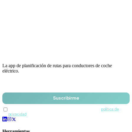
La app de planificación de rutas para conductores de coche
eléctrico.
Email
Suscribirme
Acepto recibir comunicaciones de QuantumDrive y la
política de
privacidad
.
Herramientas