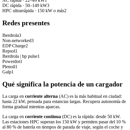
AC rápida
·
22–49 kW
1
DC rápida
·
50–149 kW
3
HPC ultrarrápida
·
150 kW o más
2
Redes presentes
Iberdrola
3
Non-networked
3
EDP Charge
2
Repsol
1
Iberdrola | bp pulse
1
Powerdot
1
Plenoil
1
Galp
1
Qué significa la potencia de un cargador
La carga en
corriente alterna
(AC) es la más habitual en ciudad:
hasta 22 kW, pensada para estancias largas. Recupera autonomía de
forma gradual mientras aparcas.
La carga en
corriente continua
(DC) es la rápida: desde 50 kW.
Las estaciones HPC superan los 150 kW y permiten pasar del 10 %
al 80 % de batería en tiempos de parada de viaje, según el coche y