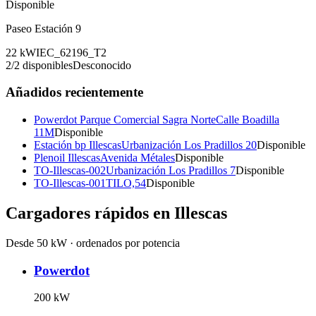
Disponible
Paseo Estación 9
22
kW
IEC_62196_T2
2
/
2
disponibles
Desconocido
Añadidos recientemente
Powerdot Parque Comercial Sagra Norte
Calle Boadilla
11M
Disponible
Estación bp Illescas
Urbanización Los Pradillos 20
Disponible
Plenoil Illescas
Avenida Métales
Disponible
TO-Illescas-002
Urbanización Los Pradillos 7
Disponible
TO-Illescas-001
TILO,54
Disponible
Cargadores rápidos en
Illescas
Desde 50 kW · ordenados por potencia
Powerdot
200
kW