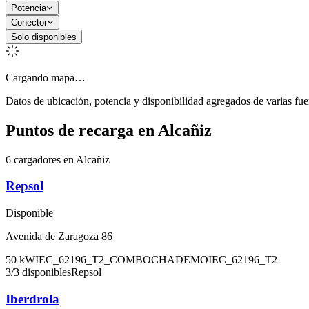
Potencia
Conector
Solo disponibles
Cargando mapa…
Datos de ubicación, potencia y disponibilidad agregados de varias fue
Puntos de recarga en
Alcañiz
6 cargadores en Alcañiz
Repsol
Disponible
Avenida de Zaragoza 86
50
kW
IEC_62196_T2_COMBO
CHADEMO
IEC_62196_T2
3
/
3
disponibles
Repsol
Iberdrola