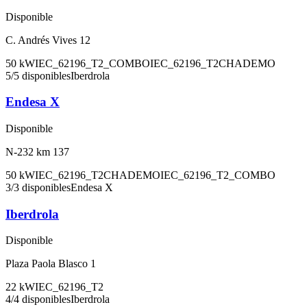
Disponible
C. Andrés Vives 12
50
kW
IEC_62196_T2_COMBO
IEC_62196_T2
CHADEMO
5
/
5
disponibles
Iberdrola
Endesa X
Disponible
N-232 km 137
50
kW
IEC_62196_T2
CHADEMO
IEC_62196_T2_COMBO
3
/
3
disponibles
Endesa X
Iberdrola
Disponible
Plaza Paola Blasco 1
22
kW
IEC_62196_T2
4
/
4
disponibles
Iberdrola