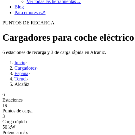
Ver todas las herramientas
→
Blog
Para empresas
↗
PUNTOS DE RECARGA
Cargadores para coche eléctrico
6 estaciones de recarga y 3 de carga rápida en Alcañiz.
Inicio
›
Cargadores
›
España
›
Teruel
›
Alcañiz
6
Estaciones
19
Puntos de carga
3
Carga rápida
50
kW
Potencia máx