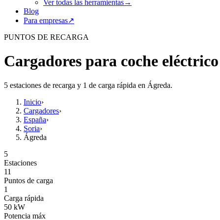
Ver todas las herramientas
→
Blog
Para empresas
↗
PUNTOS DE RECARGA
Cargadores para coche eléctric
5 estaciones de recarga y 1 de carga rápida en Ágreda.
Inicio
›
Cargadores
›
España
›
Soria
›
Ágreda
5
Estaciones
11
Puntos de carga
1
Carga rápida
50
kW
Potencia máx