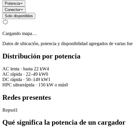
Potencia
Conector
Solo disponibles
Cargando mapa…
Datos de ubicación, potencia y disponibilidad agregados de varias fue
Distribución por potencia
AC lenta
·
hasta 22 kW
4
AC rápida
·
22–49 kW
0
DC rápida
·
50–149 kW
1
HPC ultrarrápida
·
150 kW o más
0
Redes presentes
Repsol
1
Qué significa la potencia de un cargador