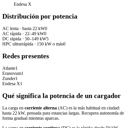
Endesa X
Distribución por potencia
AC lenta
·
hasta 22 kW
0
AC rápida
·
22–49 kW
0
DC rápida
·
50–149 kW
5
HPC ultrarrápida
·
150 kW o más
0
Redes presentes
Atlante
1
Eranovum
1
Zunder
1
Endesa X
1
Qué significa la potencia de un cargador
La carga en
corriente alterna
(AC) es la más habitual en ciudad:
hasta 22 kW, pensada para estancias largas. Recupera autonomía de
forma gradual mientras aparcas.
La carga en
corriente continua
(DC) es la rápida: desde 50 kW.