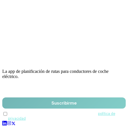
La app de planificación de rutas para conductores de coche
eléctrico.
Email
Suscribirme
Acepto recibir comunicaciones de QuantumDrive y la
política de
privacidad
.