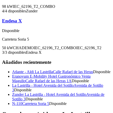
98
kW
IEC_62196_T2_COMBO
4
/
4
disponibles
Zunder
Endesa X
Disponible
Carretera Soria 5
50
kW
CHADEMO
IEC_62196_T2_COMBO
IEC_62196_T2
3
/
3
disponibles
Endesa X
Añadidos recientemente
Atlante - Aldi La Lastrilla
Calle Rafael de las Heras
Disponible
Eranovum E-Mobility Hotel Gastronómico Venta
Magullo
Calle Rafael de las Heras 1A
Disponible
La Lastrilla - Hotel Avenida del Sotillo
Avenida de Sotillo
3
Disponible
Zunder La Lastrilla - Hotel Avenida del Sotillo
Avenida de
Sotillo 3
Disponible
N-110
Carretera Soria 5
Disponible