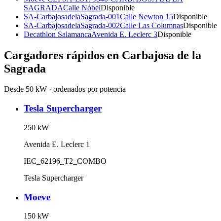
SAGRADA
Calle Nóbel
Disponible
SA-CarbajosadelaSagrada-001
Calle Newton 15
Disponible
SA-CarbajosadelaSagrada-002
Calle Las Columnas
Disponible
Decathlon Salamanca
Avenida E. Leclerc 3
Disponible
Cargadores rápidos en
Carbajosa de la
Sagrada
Desde 50 kW · ordenados por potencia
Tesla Supercharger
250
kW
Avenida E. Leclerc 1
IEC_62196_T2_COMBO
Tesla Supercharger
Moeve
150
kW