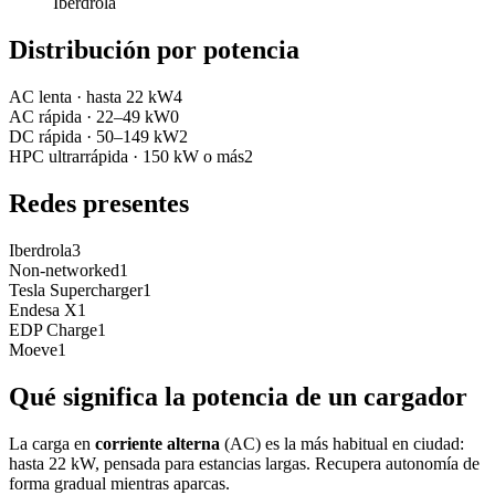
Iberdrola
Distribución por potencia
AC lenta
·
hasta 22 kW
4
AC rápida
·
22–49 kW
0
DC rápida
·
50–149 kW
2
HPC ultrarrápida
·
150 kW o más
2
Redes presentes
Iberdrola
3
Non-networked
1
Tesla Supercharger
1
Endesa X
1
EDP Charge
1
Moeve
1
Qué significa la potencia de un cargador
La carga en
corriente alterna
(AC) es la más habitual en ciudad:
hasta 22 kW, pensada para estancias largas. Recupera autonomía de
forma gradual mientras aparcas.