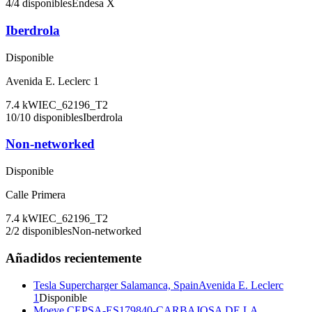
4
/
4
disponibles
Endesa X
Iberdrola
Disponible
Avenida E. Leclerc 1
7.4
kW
IEC_62196_T2
10
/
10
disponibles
Iberdrola
Non-networked
Disponible
Calle Primera
7.4
kW
IEC_62196_T2
2
/
2
disponibles
Non-networked
Añadidos recientemente
Tesla Supercharger Salamanca, Spain
Avenida E. Leclerc
1
Disponible
Moeve CEPSA-ES179840-CARBAJOSA DE LA