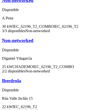
Non-networked
Disponible
A Pena
30
kW
IEC_62196_T2_COMBO
IEC_62196_T2
3
/
3
disponibles
Non-networked
Non-networked
Disponible
Digamel Vilagarcía
25
kW
CHADEMO
IEC_62196_T2_COMBO
2
/
2
disponibles
Non-networked
Iberdrola
Disponible
Rúa Valle Inclán 15
22
kW
IEC_62196_T2