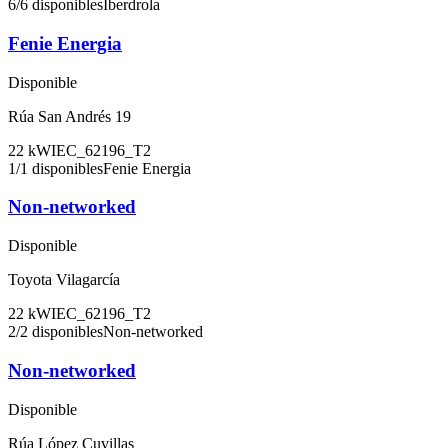
6
/
6
disponibles
Iberdrola
Fenie Energia
Disponible
Rúa San Andrés 19
22
kW
IEC_62196_T2
1
/
1
disponibles
Fenie Energia
Non-networked
Disponible
Toyota Vilagarcía
22
kW
IEC_62196_T2
2
/
2
disponibles
Non-networked
Non-networked
Disponible
Rúa López Cuvillas