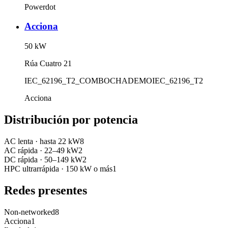
Powerdot
Acciona
50
kW
Rúa Cuatro 21
IEC_62196_T2_COMBO
CHADEMO
IEC_62196_T2
Acciona
Distribución por potencia
AC lenta
·
hasta 22 kW
8
AC rápida
·
22–49 kW
2
DC rápida
·
50–149 kW
2
HPC ultrarrápida
·
150 kW o más
1
Redes presentes
Non-networked
8
Acciona
1