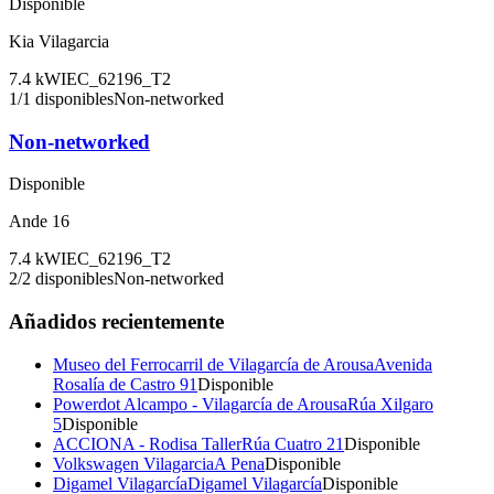
Disponible
Kia Vilagarcia
7.4
kW
IEC_62196_T2
1
/
1
disponibles
Non-networked
Non-networked
Disponible
Ande 16
7.4
kW
IEC_62196_T2
2
/
2
disponibles
Non-networked
Añadidos recientemente
Museo del Ferrocarril de Vilagarcía de Arousa
Avenida
Rosalía de Castro 91
Disponible
Powerdot Alcampo - Vilagarcía de Arousa
Rúa Xilgaro
5
Disponible
ACCIONA - Rodisa Taller
Rúa Cuatro 21
Disponible
Volkswagen Vilagarcia
A Pena
Disponible
Digamel Vilagarcía
Digamel Vilagarcía
Disponible